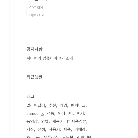
삼성SDI
여행/사진
공지사항
씨디맨의 컴퓨터이야기 소개
최근댓글
태그
얼리어답터
추천
게임
벤치마크
samsung
성능
인테리어
후기
동영상
인텔
개봉기
IT 제품리뷰
사진
삼성
사용기
제품
카메라
Review
유플러스
노트북
it 인터넷