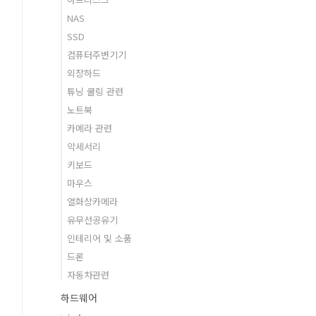
NAS
SSD
컴퓨터주변기기
외장하드
튜닝 쿨링 관련
노트북
카메라 관련
악세서리
키보드
마우스
열화상카메라
유무선공유기
인테리어 및 소품
드론
자동차관련
하드웨어