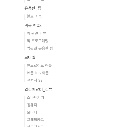
유용한_팁
블로그_팁
맥북 맥OS
맥 관련 리뷰
맥 프로그래밍
맥관련 유용한 팁
모바일
안드로이드 어플
애플 iOS 어플
갤럭시 S3
얼리어답터_리뷰
스마트기기
컴퓨터
모니터
그래픽카드
하드디스크