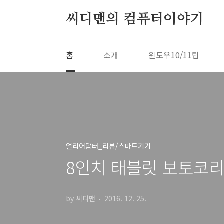
본문 바로가기
씨디맨의 컴퓨터이야기
홈
소개
윈도우10/11팁
얼리어답터_리뷰/스마트기기
8인치 태블릿 보토코리
by 씨디맨
2016. 12. 25.