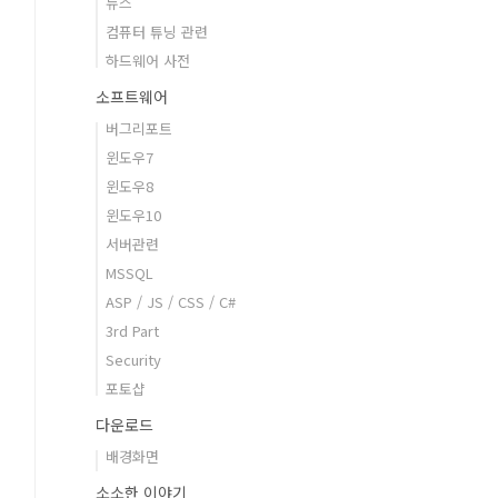
뉴스
컴퓨터 튜닝 관련
하드웨어 사전
소프트웨어
버그리포트
윈도우7
윈도우8
윈도우10
서버관련
MSSQL
ASP / JS / CSS / C#
3rd Part
Security
포토샵
다운로드
배경화면
소소한 이야기