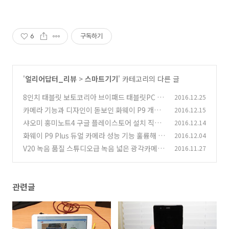
6
구독하기
'
얼리어답터_리뷰
>
스마트기기
' 카테고리의 다른 글
8인치 태블릿 보토코리아 브이패드 태블릿PC 리
2016.12.25
뷰
카메라 기능과 디자인이 돋보인 화웨이 P9 개봉
2016.12.15
(14)
기
샤오미 홍미노트4 구글 플레이스토어 설치 직구
2016.12.14
(1)
방법
화웨이 P9 Plus 듀얼 카메라 성능 기능 훌륭해 아
2016.12.04
(4)
이폰7 비교
V20 녹음 품질 스튜디오급 녹음 넓은 광각카메라
2016.11.27
(1)
장점
(3)
관련글