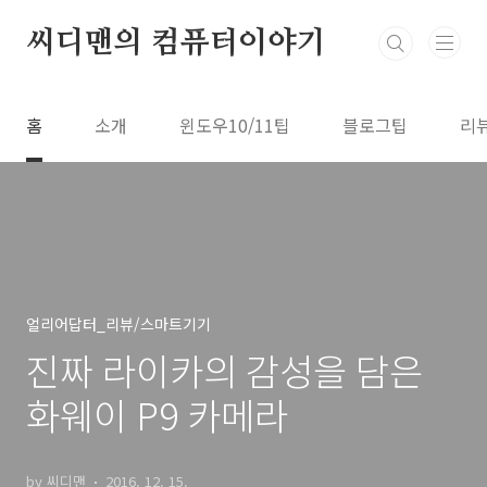
본문 바로가기
씨디맨의 컴퓨터이야기
홈
소개
윈도우10/11팁
블로그팁
리
얼리어답터_리뷰/스마트기기
진짜 라이카의 감성을 담은
화웨이 P9 카메라
by 씨디맨
2016. 12. 15.