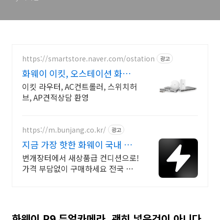
https://smartstore.naver.com/ostation
광고
화웨이 이킷, 오스테이션 화웨이
네트워크부문 전문업체
이킷 라우터, AC컨트롤러, 스위치허
브, AP견적상담 환영
https://m.bunjang.co.kr/
광고
지금 가장 핫한 화웨이 국내 최
대 브랜드 중고거래
번개장터에서 새상품급 컨디션으로!
가격 부담없이 구매하세요 전국 각
지에서 올라오는 전국구 최다 상품
매일 10만 개 이상의 신규 상품 업로
드
화웨이 P9 듀얼카메라, 괜히 넣은것이 아니다