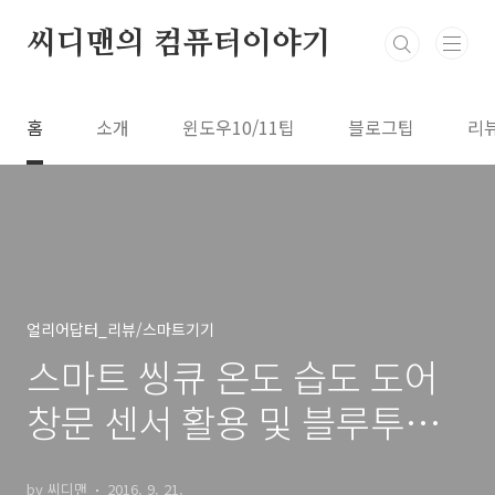
본문 바로가기
씨디맨의 컴퓨터이야기
홈
소개
윈도우10/11팁
블로그팁
리
얼리어답터_리뷰/스마트기기
스마트 씽큐 온도 습도 도어
창문 센서 활용 및 블루투스
스피커 허브
by 씨디맨
2016. 9. 21.