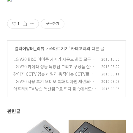
1
구독하기
'
얼리어답터_리뷰
>
스마트기기
' 카테고리의 다른 글
LG V20 B&O 이어폰 카메라 사운드 화질 모두 놀
2016.10.05
라워
LG V20 카메라 성능 특장점 그리고 구성품 살펴
2016.09.22
(3)
보기
강아지 CCTV 앱봇 라일리 움직이는 CCTV로 집
2016.09.11
(3)
안을 감시
LG V20 사용 후기 오디오 특화 디자인 세련되고
2016.09.08
(0)
카메라 달라져
아프리카TV 방송 액션캠으로 찍자 물속에서도
2016.09.05
(1)
(3)
관련글