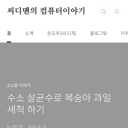
본문 바로가기
씨디맨의 컴퓨터이야기
홈
소개
윈도우10/11팁
블로그팁
리
소소한 이야기
수소 살균수로 복숭아 과일
세척 하기
by 씨디맨
2016. 8. 23.