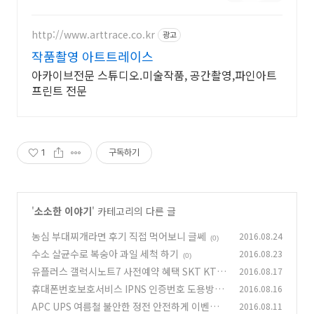
화,공예
http://www.arttrace.co.kr
광고
작품촬영 아트트레이스
아카이브전문 스튜디오.미술작품, 공간촬영,파인아트
프린트 전문
1
구독하기
'
소소한 이야기
' 카테고리의 다른 글
농심 부대찌개라면 후기 직접 먹어보니 글쎄
2016.08.24
(0)
수소 살균수로 복숭아 과일 세척 하기
2016.08.23
(0)
유플러스 갤럭시노트7 사전예약 혜택 SKT KT
2016.08.17
비교
휴대폰번호보호서비스 IPNS 인증번호 도용방지
2016.08.16
(0)
이용하기
APC UPS 여름철 불안한 정전 안전하게 이벤트
2016.08.11
(2)