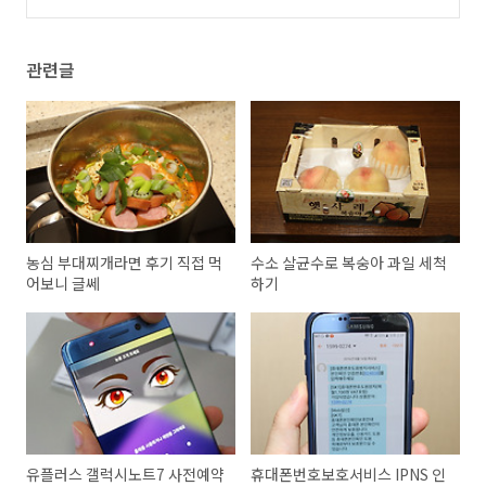
도 응모하자
(0)
관련글
농심 부대찌개라면 후기 직접 먹
수소 살균수로 복숭아 과일 세척
어보니 글쎄
하기
유플러스 갤럭시노트7 사전예약
휴대폰번호보호서비스 IPNS 인