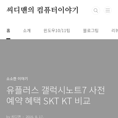
본문 바로가기
씨디맨의 컴퓨터이야기
홈
소개
윈도우10/11팁
블로그팁
리
소소한 이야기
유플러스 갤럭시노트7 사전
예약 혜택 SKT KT 비교
by 씨디맨
2016. 8. 17.