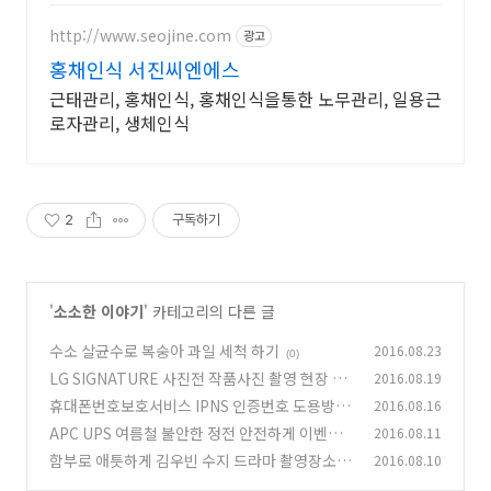
http://www.seojine.com
광고
홍채인식 서진씨엔에스
근태관리, 홍채인식, 홍채인식을통한 노무관리, 일용근
로자관리, 생체인식
2
구독하기
'
소소한 이야기
' 카테고리의 다른 글
수소 살균수로 복숭아 과일 세척 하기
2016.08.23
(0)
LG SIGNATURE 사진전 작품사진 촬영 현장 스
2016.08.19
케치
휴대폰번호보호서비스 IPNS 인증번호 도용방지
2016.08.16
(0)
이용하기
APC UPS 여름철 불안한 정전 안전하게 이벤트
2016.08.11
(2)
도 응모하자
함부로 애틋하게 김우빈 수지 드라마 촬영장소 울
2016.08.10
(0)
진군 르카페말리 카페
(0)