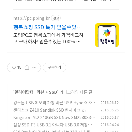
지금 바로 확인하세요.
http://pc.pping.kr
광고
행복쇼핑 SSD 특가 믿을수있는
100% 매매보호
조립PC도 행복쇼핑에서 가격비교하
고 구매하자! 믿을수있는 100% 매
매보호 전문가의 실시간 조립PC 상
담도 받고, 행복쇼핑 특가 상품도 지
금 만나 보세요
15
구독하기
'
얼리어답터_리뷰
>
SSD
' 카테고리의 다른 글
킹스톤 USB 메모리 가장 빠른 USB HyperX Sav
2016.06.12
age 128GB
샌디스크 Z410 Sandisk SSD 벤치마크
2016.05.26
(0)
(2)
Kingston M.2 240GB SSDNow SM2280S3G
2016.05.17
2 벤치마크
삼성 SSD T3 USB 3.1 아니다 USB 3.0 저장장
2016.04.24
(1)
치
2016.04.11
(9)