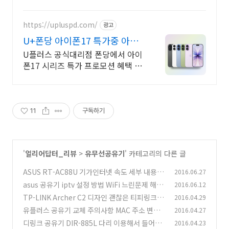
변경하세요.
https://upluspd.com/
광고
U+폰당 아이폰17 특가중 아이
폰17 특가 한정판매
U플러스 공식대리점 폰당에서 아이
폰17 시리즈 특가 프로모션 혜택 이
벤트 진행중
11
구독하기
'
얼리어답터_리뷰
>
유무선공유기
' 카테고리의 다른 글
ASUS RT-AC88U 기가인터넷 속도 세부 내용 살
2016.06.27
펴보기
asus 공유기 iptv 설정 방법 WiFi 느린문제 해결
2016.06.12
(15)
방법
TP-LINK Archer C2 디자인 괜찮은 티피링크 공
2016.04.29
(14)
유기
유플러스 공유기 교체 주의사항 MAC 주소 변경
2016.04.27
(0)
디링크 공유기 DIR-885L 다리 이용해서 들어올
2016.04.23
(7)