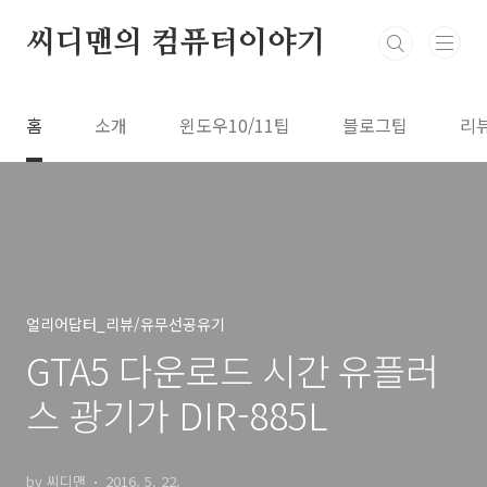
본문 바로가기
씨디맨의 컴퓨터이야기
홈
소개
윈도우10/11팁
블로그팁
리
얼리어답터_리뷰/유무선공유기
GTA5 다운로드 시간 유플러
스 광기가 DIR-885L
by 씨디맨
2016. 5. 22.