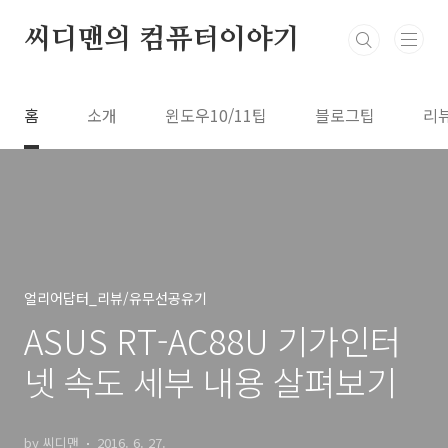
본문 바로가기
씨디맨의 컴퓨터이야기
홈
소개
윈도우10/11팁
블로그팁
리
얼리어답터_리뷰/유무선공유기
ASUS RT-AC88U 기가인터
넷 속도 세부 내용 살펴보기
by 씨디맨
2016. 6. 27.