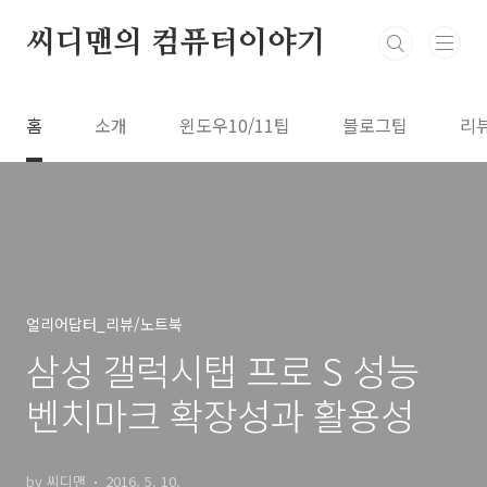
본문 바로가기
씨디맨의 컴퓨터이야기
홈
소개
윈도우10/11팁
블로그팁
리
얼리어답터_리뷰/노트북
삼성 갤럭시탭 프로 S 성능
벤치마크 확장성과 활용성
by 씨디맨
2016. 5. 10.