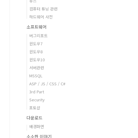
뉴스
컴퓨터 튜닝 관련
하드웨어 사전
소프트웨어
버그리포트
윈도우7
윈도우8
윈도우10
서버관련
MSSQL
ASP / JS / CSS / C#
3rd Part
Security
포토샵
다운로드
배경화면
소소한 이야기