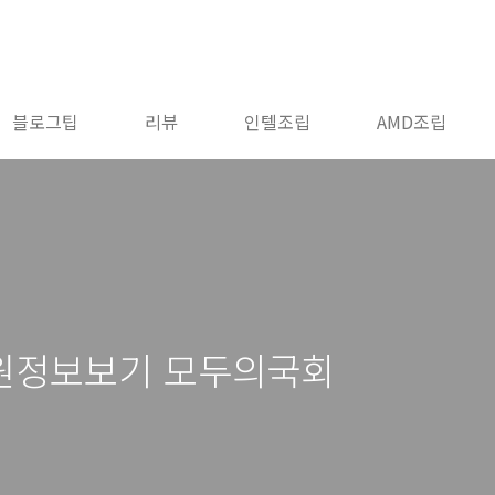
블로그팁
리뷰
인텔조립
AMD조립
원정보보기 모두의국회