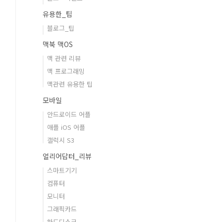
유용한_팁
블로그_팁
맥북 맥OS
맥 관련 리뷰
맥 프로그래밍
맥관련 유용한 팁
모바일
안드로이드 어플
애플 iOS 어플
갤럭시 S3
얼리어답터_리뷰
스마트기기
컴퓨터
모니터
그래픽카드
하드디스크