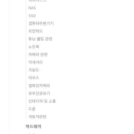
NAS
SSD
컴퓨터주변기기
외장하드
튜닝 쿨링 관련
노트북
카메라 관련
악세서리
키보드
마우스
열화상카메라
유무선공유기
인테리어 및 소품
드론
자동차관련
하드웨어