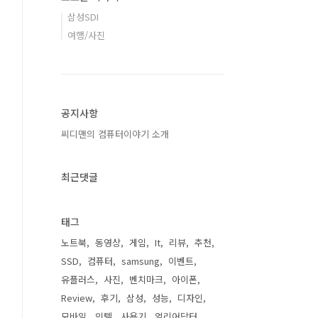
삼성SDI
여행/사진
공지사항
씨디맨의 컴퓨터이야기 소개
최근댓글
태그
노트북
동영상
게임
It
리뷰
추천
SSD
컴퓨터
samsung
이벤트
유플러스
사진
벤치마크
아이폰
Review
후기
삼성
성능
디자인
모바일
인텔
사용기
얼리어답터