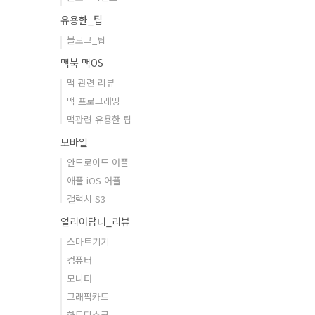
유용한_팁
블로그_팁
맥북 맥OS
맥 관련 리뷰
맥 프로그래밍
맥관련 유용한 팁
모바일
안드로이드 어플
애플 iOS 어플
갤럭시 S3
얼리어답터_리뷰
스마트기기
컴퓨터
모니터
그래픽카드
하드디스크