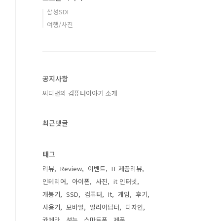
삼성SDI
여행/사진
공지사항
씨디맨의 컴퓨터이야기 소개
최근댓글
태그
리뷰
Review
이벤트
IT 제품리뷰
인테리어
아이폰
사진
it 인터넷
개봉기
SSD
컴퓨터
It
게임
후기
사용기
모바일
얼리어답터
디자인
카메라
성능
스마트폰
제품