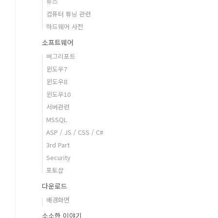
뉴스
컴퓨터 튜닝 관련
하드웨어 사전
소프트웨어
버그리포트
윈도우7
윈도우8
윈도우10
서버관련
MSSQL
ASP / JS / CSS / C#
3rd Part
Security
포토샵
다운로드
배경화면
소소한 이야기