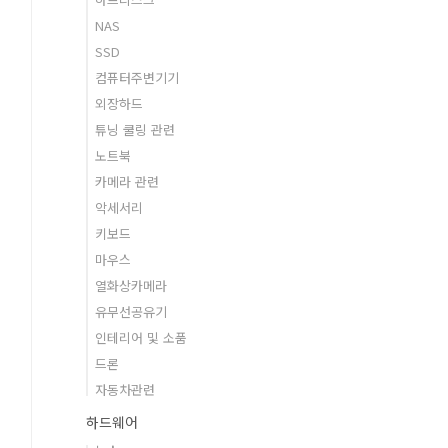
NAS
SSD
컴퓨터주변기기
외장하드
튜닝 쿨링 관련
노트북
카메라 관련
악세서리
키보드
마우스
열화상카메라
유무선공유기
인테리어 및 소품
드론
자동차관련
하드웨어