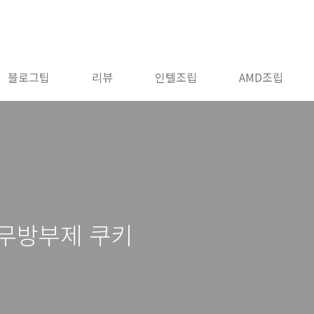
블로그팁
리뷰
인텔조립
AMD조립
 무방부제 쿠키