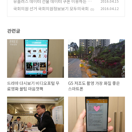
능정보기술 이야기
유플러스 데이터 선물 데이터 쿠폰 이용하는 방법
2016.04.15
(1)
국회의원 선거 국회의원정보보기 모두의국회
2016.04.12
(0)
(1)
관련글
드라마 다시보기 비디오포털 무
G5 저조도 촬영 가장 화질 좋은
료영화 꿀팁 마음껏팩
스마트폰