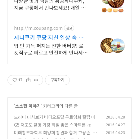
다양한 맛과 식감의 홍콩제니쿠키,
지금 쿠팡에서 만나보세요! 매일 먹
어도 질리지 않는 새로운 맛, 와우회
원 무료반품으로 부담없이!
http://m.coupang.com
광고
제니쿠키 쿠팡 지친 일상 속 힐
링
입 안 가득 퍼지는 진한 버터향! 로
켓직구로 빠르고 안전하게 만나세
요. 육아맘 힐링 디저트! 파손 없이
꼼꼼 포장, 홍콩의 맛을 그대로.
17
구독하기
'
소소한 이야기
' 카테고리의 다른 글
드라마 다시보기 비디오포털 무료영화 꿀팁 마음
2016.04.28
껏팩
G5 저조도 촬영 가장 화질 좋은 스마트폰
2016.04.27
(2)
(4)
미래창조과학부 최양희 장관과 함께 고용존, 지
2016.04.23