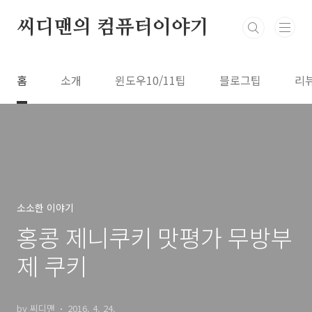
본문 바로가기
씨디맨의 컴퓨터이야기
홈
소개
윈도우10/11팁
블로그팁
리
소소한 이야기
홍콩 제니쿠키 맛평가 무방부
제 쿠키
by 씨디맨
2016. 4. 24.