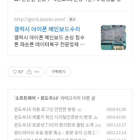
하세요.
http://goril.iposkr.com/
광고
갤럭시 아이폰 메인보드수리
갤럭시 아이폰 메인보드 손상 침수
폰 파손폰 데이터복구 전문업체 실
패시 비용없음
57
구독하기
'
소프트웨어
>
윈도우10
' 카테고리의 다른 글
윈도우10 자동 로그인 안전한 방법
2016.02.28
(2)
윈도우10 제품키 확인 디지털인증방식 변경
2016.02.02
(9)
윈도우10 호환성 TH2의 편리함과 꿀팁 소개
2015.12.17
(15)
원드라이브 무료 용량 축소 - 용량 유지 신청 1월
2015.12.14
31일까지
(5)