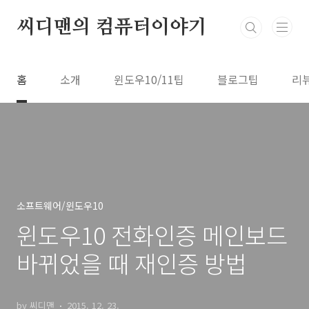
본문 바로가기
씨디맨의 컴퓨터이야기
홈
소개
윈도우10/11팁
블로그팁
리
소프트웨어/윈도우10
윈도우10 전화인증 메인보드
바뀌었을 때 재인증 방법
by 씨디맨
2015. 12. 23.