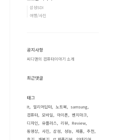
삼성SDI
여행/사진
공지사항
씨디맨의 컴퓨터이야기 소개
최근댓글
태그
It
얼리어답터
노트북
samsung
컴퓨터
모바일
아이폰
벤치마크
디자인
유플러스
리뷰
Review
동영상
사진
삼성
성능
제품
추천
후기
개봉기
IT 제품리뷰
인테리어