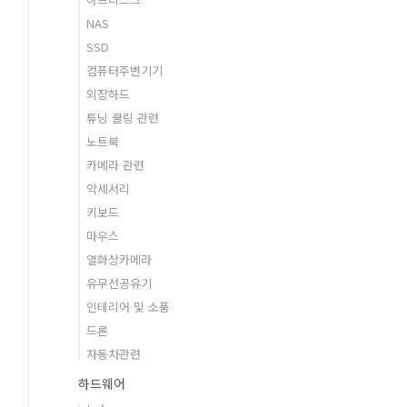
NAS
SSD
컴퓨터주변기기
외장하드
튜닝 쿨링 관련
노트북
카메라 관련
악세서리
키보드
마우스
열화상카메라
유무선공유기
인테리어 및 소품
드론
자동차관련
하드웨어