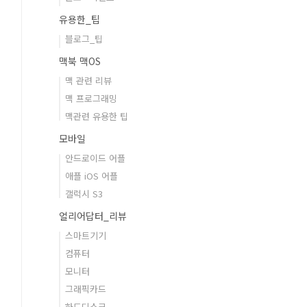
유용한_팁
블로그_팁
맥북 맥OS
맥 관련 리뷰
맥 프로그래밍
맥관련 유용한 팁
모바일
안드로이드 어플
애플 iOS 어플
갤럭시 S3
얼리어답터_리뷰
스마트기기
컴퓨터
모니터
그래픽카드
하드디스크