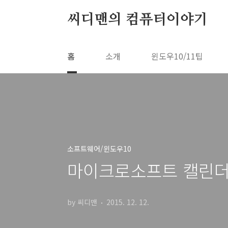
본문 바로가기
씨디맨의 컴퓨터이야기
홈
소개
윈도우10/11팁
소프트웨어/윈도우10
마이크로소프트 캘린더
by 씨디맨
2015. 12. 12.