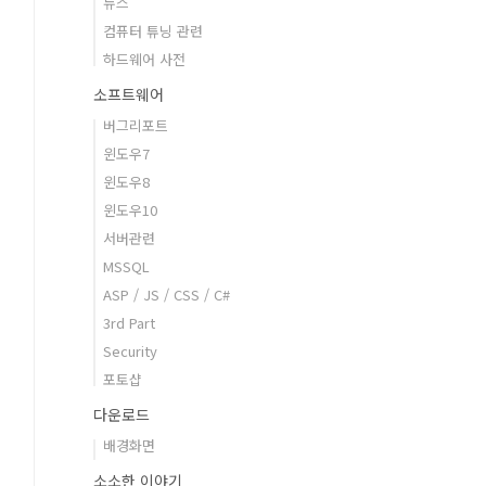
뉴스
컴퓨터 튜닝 관련
하드웨어 사전
소프트웨어
버그리포트
윈도우7
윈도우8
윈도우10
서버관련
MSSQL
ASP / JS / CSS / C#
3rd Part
Security
포토샵
다운로드
배경화면
소소한 이야기