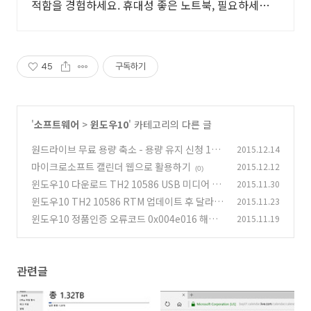
적함을 경험하세요. 휴대성 좋은 노트북, 필요하세요?
배터리 걱정 없이 쿠팡에서 구매하세요.
45
구독하기
'
소프트웨어
>
윈도우10
' 카테고리의 다른 글
원드라이브 무료 용량 축소 - 용량 유지 신청 1월
2015.12.14
31일까지
마이크로소프트 캘린더 웹으로 활용하기
2015.12.12
(5)
(0)
윈도우10 다운로드 TH2 10586 USB 미디어 만
2015.11.30
들기 및 ISO 다운로드
윈도우10 TH2 10586 RTM 업데이트 후 달라진
2015.11.23
(75)
부분
윈도우10 정품인증 오류코드 0x004e016 해결
2015.11.19
(13)
방법
(0)
관련글