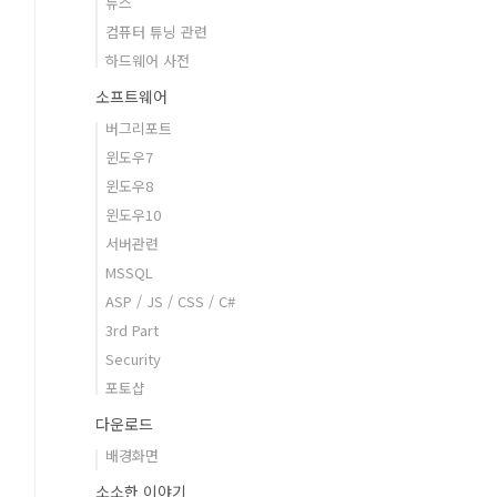
뉴스
컴퓨터 튜닝 관련
하드웨어 사전
소프트웨어
버그리포트
윈도우7
윈도우8
윈도우10
서버관련
MSSQL
ASP / JS / CSS / C#
3rd Part
Security
포토샵
다운로드
배경화면
소소한 이야기