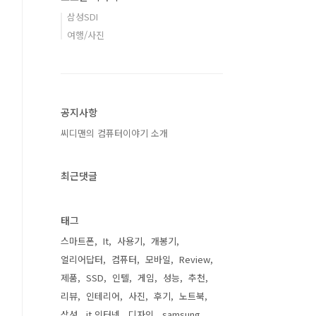
삼성SDI
여행/사진
공지사항
씨디맨의 컴퓨터이야기 소개
최근댓글
태그
스마트폰
It
사용기
개봉기
얼리어답터
컴퓨터
모바일
Review
제품
SSD
인텔
게임
성능
추천
리뷰
인테리어
사진
후기
노트북
삼성
it 인터넷
디자인
samsung