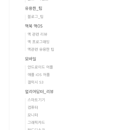
유용한_팁
블로그_팁
맥북 맥OS
맥 관련 리뷰
맥 프로그래밍
맥관련 유용한 팁
모바일
안드로이드 어플
애플 iOS 어플
갤럭시 S3
얼리어답터_리뷰
스마트기기
컴퓨터
모니터
그래픽카드
하드디스크