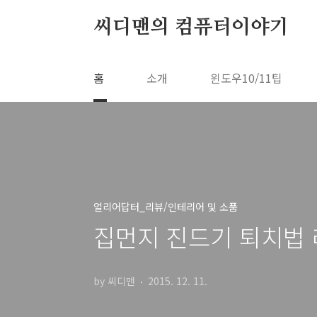
본문 바로가기
씨디맨의 컴퓨터이야기
홈
소개
윈도우10/11팁
얼리어답터_리뷰/인테리어 및 소품
집먼지 진드기 퇴치법 레
by 씨디맨
2015. 12. 11.