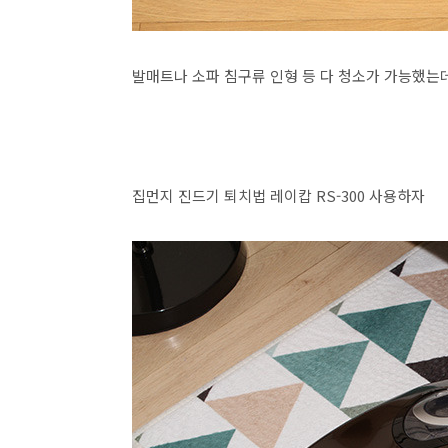
발매트나 소파 침구류 인형 등 다 청소가 가능했는
집먼지 진드기 퇴치법 레이캅 RS-300 사용하자