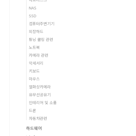
NAS
SSD
컴퓨터주변기기
외장하드
튜닝 쿨링 관련
노트북
카메라 관련
악세서리
키보드
마우스
열화상카메라
유무선공유기
인테리어 및 소품
드론
자동차관련
하드웨어