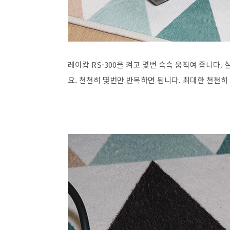
레이캅 RS-300을 켜고 몇번 슥슥 움직여 줍니다
요. 천천히 몇번만 반복하면 됩니다. 최대한 천천히