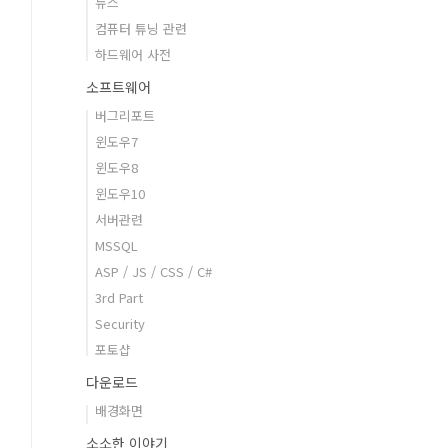
뉴스
컴퓨터 튜닝 관련
하드웨어 사전
소프트웨어
버그리포트
윈도우7
윈도우8
윈도우10
서버관련
MSSQL
ASP / JS / CSS / C#
3rd Part
Security
포토샵
다운로드
배경화면
소소한 이야기