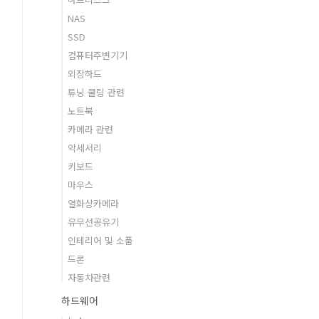
NAS
SSD
컴퓨터주변기기
외장하드
튜닝 쿨링 관련
노트북
카메라 관련
악세서리
키보드
마우스
열화상카메라
유무선공유기
인테리어 및 소품
드론
자동차관련
하드웨어