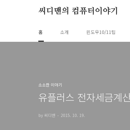
본문 바로가기
씨디맨의 컴퓨터이야기
홈
소개
윈도우10/11팁
소소한 이야기
유플러스 전자세금계산
by 씨디맨
2015. 10. 19.