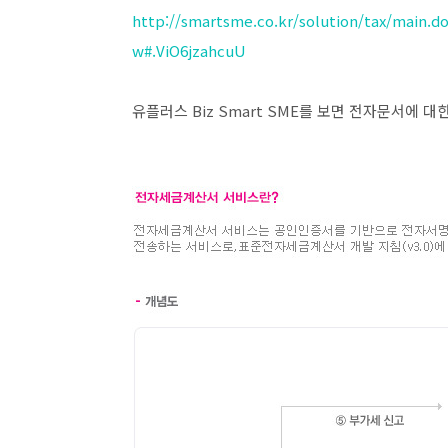
http://smartsme.co.kr/solution/tax/main
w#.ViO6jzahcuU
유플러스 Biz Smart SME를 보면 전자문서에 