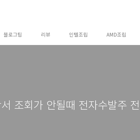
블로그팁
리뷰
인텔조립
AMD조립
서 조회가 안될때 전자수발주 