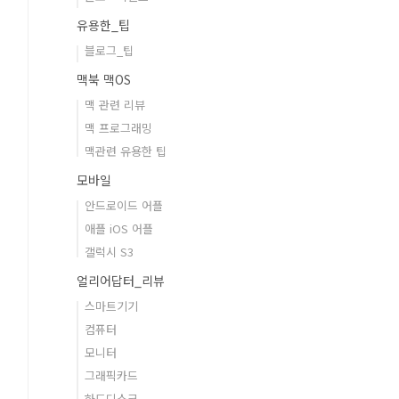
유용한_팁
블로그_팁
맥북 맥OS
맥 관련 리뷰
맥 프로그래밍
맥관련 유용한 팁
모바일
안드로이드 어플
애플 iOS 어플
갤럭시 S3
얼리어답터_리뷰
스마트기기
컴퓨터
모니터
그래픽카드
하드디스크