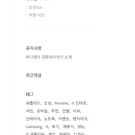
삼성SDI
여행/사진
공지사항
씨디맨의 컴퓨터이야기 소개
최근댓글
태그
유플러스
삼성
Review
it 인터넷
사진
모바일
추천
인텔
리뷰
인테리어
노트북
이벤트
벤치마크
samsung
It
후기
개봉기
성능
IT 제품리뷰
게임
카메라
디자인