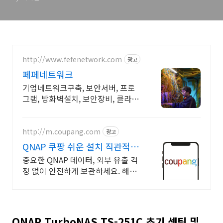
http://www.fefenetwork.com
광고
페페네트워크
기업네트워크구축, 보안서버, 프로
그램, 방화벽설치, 보안장비, 클라우
드, 해킹방어 인터넷서버구축설비
무료상담 받아보세요
http://m.coupang.com
광고
QNAP 쿠팡 쉬운 설치 직관적인
관리
중요한 QNAP 데이터, 외부 유출 걱
정 없이 안전하게 보관하세요. 해킹
걱정 없는 나만의 클라우드, 쿠팡 로
켓배송으로 지금 만나보세요.
QNAP TurboNAS TS-251C 초기 셋팅 및