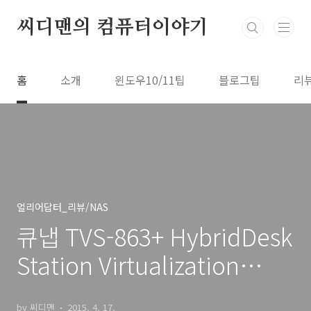
본문 바로가기
씨디맨의 컴퓨터이야기
홈
소개
윈도우10/11팁
블로그팁
리
얼리어답터_리뷰/NAS
큐냅 TVS-863+ HybridDesk
Station Virtualization
Station
by 씨디맨
2015. 4. 17.