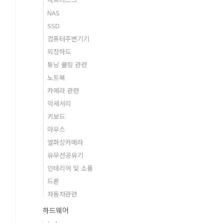
NAS
SSD
컴퓨터주변기기
외장하드
튜닝 쿨링 관련
노트북
카메라 관련
악세서리
키보드
마우스
열화상카메라
유무선공유기
인테리어 및 소품
드론
자동차관련
하드웨어