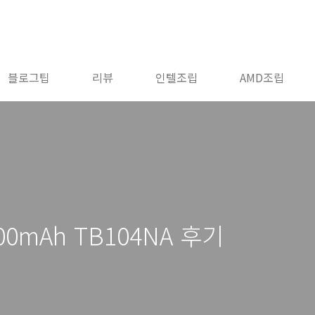
블로그팁
리뷰
인텔조립
AMD조립
00mAh TB104NA 후기