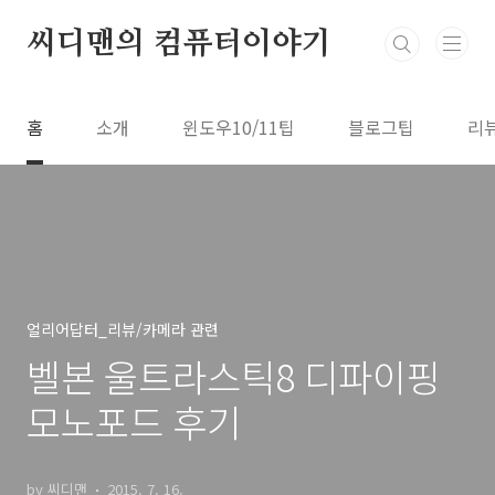
본문 바로가기
씨디맨의 컴퓨터이야기
홈
소개
윈도우10/11팁
블로그팁
리
얼리어답터_리뷰/카메라 관련
벨본 울트라스틱8 디파이핑
모노포드 후기
by 씨디맨
2015. 7. 16.