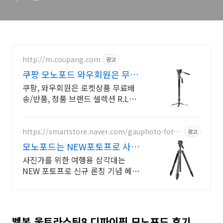
http://m.coupang.com
광고
쿠팡 모노포드 와우회원은 무제
한 무료배송
쿠팡, 와우회원은 로켓상품 무료배
송/반품, 정품 브랜드 셀렉션 R.LUX
입점. 꼭 필요한 제품은 쿠팡에서 더
저렴하게, 로켓배송으로 더 빠르게!
https://smartstore.naver.com/gauphoto-foto
광고
pro
모노포드는 NEW포토프로 사진
가를 위한 여행용 삼각대
사진가를 위한 여행용 삼각대는
NEW 포토프로 신규 론칭 기념 혜택
빵빵!
벨본 울트라스틱8 디파이핑 모노포드 후기