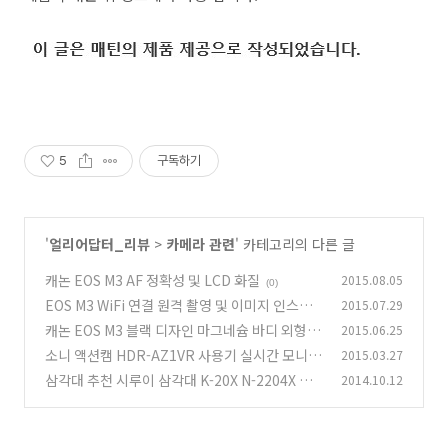
5
구독하기
'
얼리어답터_리뷰
>
카메라 관련
' 카테고리의 다른 글
캐논 EOS M3 AF 정확성 및 LCD 화질
2015.08.05
(0)
EOS M3 WiFi 연결 원격 촬영 및 이미지 인스타
2015.07.29
그램 공유하기
캐논 EOS M3 블랙 디자인 마그네슘 바디 외형 및
2015.06.25
(1)
내구성
소니 액션캠 HDR-AZ1VR 사용기 실시간 모니터
2015.03.27
(2)
링
삼각대 추천 시루이 삼각대 K-20X N-2204X 개
2014.10.12
(3)
봉기
(0)