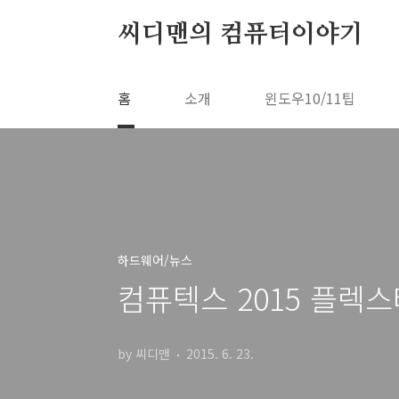
본문 바로가기
씨디맨의 컴퓨터이야기
홈
소개
윈도우10/11팁
하드웨어/뉴스
컴퓨텍스 2015 플렉스터 
by 씨디맨
2015. 6. 23.