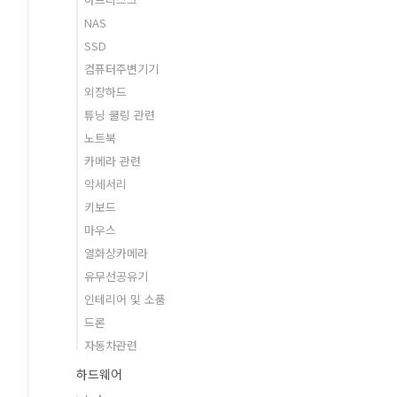
NAS
SSD
컴퓨터주변기기
외장하드
튜닝 쿨링 관련
노트북
카메라 관련
악세서리
키보드
마우스
열화상카메라
유무선공유기
인테리어 및 소품
드론
자동차관련
하드웨어