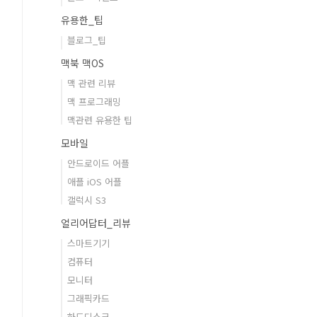
유용한_팁
블로그_팁
맥북 맥OS
맥 관련 리뷰
맥 프로그래밍
맥관련 유용한 팁
모바일
안드로이드 어플
애플 iOS 어플
갤럭시 S3
얼리어답터_리뷰
스마트기기
컴퓨터
모니터
그래픽카드
하드디스크