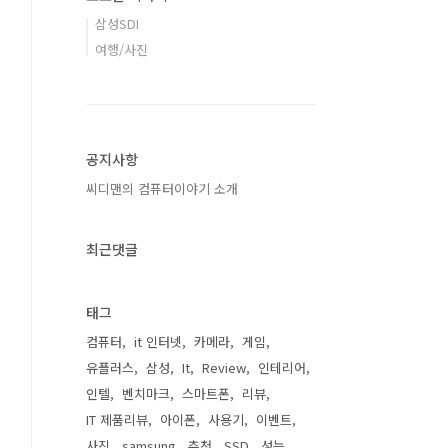
삼성SDI
여행/사진
공지사항
씨디맨의 컴퓨터이야기 소개
최근댓글
태그
컴퓨터
it 인터넷
카메라
게임
유플러스
삼성
It
Review
인테리어
인텔
벤치마크
스마트폰
리뷰
IT 제품리뷰
아이폰
사용기
이벤트
사진
samsung
추천
SSD
성능