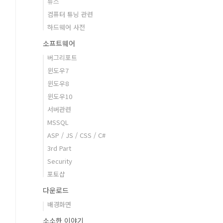
뉴스
컴퓨터 튜닝 관련
하드웨어 사전
소프트웨어
버그리포트
윈도우7
윈도우8
윈도우10
서버관련
MSSQL
ASP / JS / CSS / C#
3rd Part
Security
포토샵
다운로드
배경화면
소소한 이야기