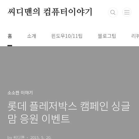
본문 바로가기
씨디맨의 컴퓨터이야기
홈
소개
윈도우10/11팁
블로그팁
리
소소한 이야기
롯데 플레저박스 캠페인 싱글
맘 응원 이벤트
by 씨디맨
2015. 5. 20.