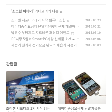
'
소소한 이야기
' 카테고리의 다른 글
조이젠 서포터즈 1기 시작 컴퓨터 조립
2015.05.23
(1)
데이터중심요금제 단말기유통법 문제 해결하나
2015.05.21
박명수 부담제로 지드레곤 패러디 이벤트
2015.05.10
(1)
(0)
PC사랑 5월호 SmartPC사랑 신제품 소개 씨디
2015.05.06
맨 리뷰
제습기 전기세 전기요금 위닉스 제습기 사용기
2015.05.03
(2)
(3)
관련글
조이젠 서포터즈 1기 시작 컴퓨
데이터중심요금제 단말기유통