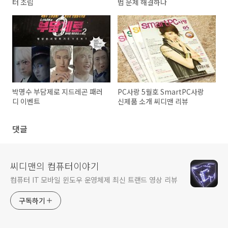
터 조립
법 문제 해결하나
박명수 부담제로 지드레곤 패러
PC사랑 5월호 SmartPC사랑
디 이벤트
신제품 소개 씨디맨 리뷰
댓글
씨디맨의 컴퓨터이야기
컴퓨터 IT 모바일 윈도우 운영체제 최신 트랜드 영상 리뷰
구독하기