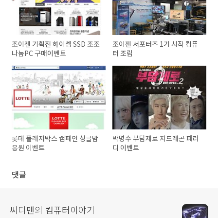
조이젠 기획전 하이셈 SSD 조조
조이젠 서포터즈 1기 시작 컴퓨
나눔PC 구매이벤트
터 조립
롯데 플레저박스 캠페인 싱글맘
박명수 부담제로 지드레곤 패러
응원 이벤트
디 이벤트
댓글
씨디맨의 컴퓨터이야기