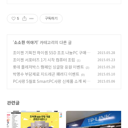
배달 매출 까지 같이 취합하는 똑똑
한 토스포스 프로그램
5
구독하기
'
소소한 이야기
' 카테고리의 다른 글
조이젠 기획전 하이셈 SSD 조조 나눔PC 구매이
2015.05.28
벤트
조이젠 서포터즈 1기 시작 컴퓨터 조립
2015.05.23
(5)
(1)
롯데 플레저박스 캠페인 싱글맘 응원 이벤트
2015.05.20
(2)
박명수 부담제로 지드레곤 패러디 이벤트
2015.05.10
(0)
PC사랑 5월호 SmartPC사랑 신제품 소개 씨디
2015.05.06
맨 리뷰
(2)
관련글