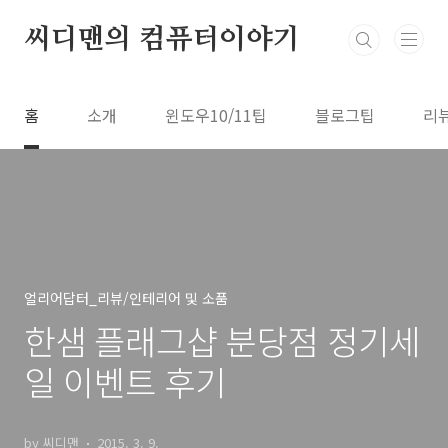
본문 바로가기
씨디맨의 컴퓨터이야기
홈
소개
윈도우10/11팁
블로그팁
리
얼리어답터_리뷰/인테리어 및 소품
한샘 플래그샵 분당점 정기세
일 이벤트 후기
by 씨디맨
2015. 3. 9.