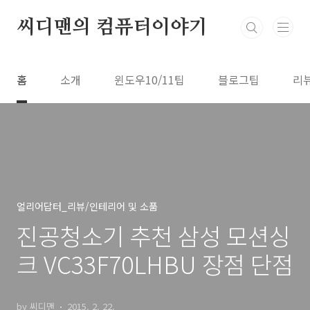
본문 바로가기
씨디맨의 컴퓨터이야기
홈
소개
윈도우10/11팁
블로그팁
리
얼리어답터_리뷰/인테리어 및 소품
진공청소기 추천 삼성 모션싱
크 VC33F70LHBU 장점 단점
by 씨디맨
2015. 2. 22.