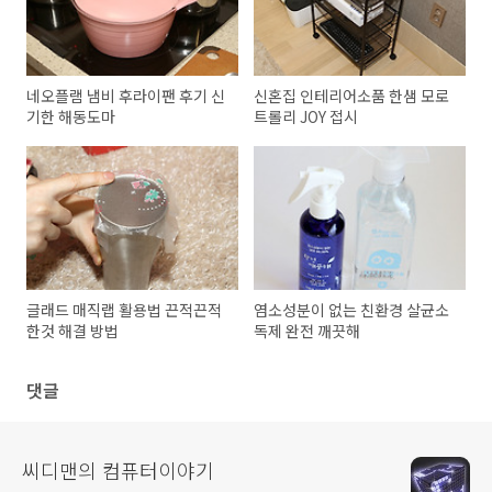
네오플램 냄비 후라이팬 후기 신
신혼집 인테리어소품 한샘 모로
기한 해동도마
트롤리 JOY 접시
글래드 매직랩 활용법 끈적끈적
염소성분이 없는 친환경 살균소
한것 해결 방법
독제 완전 깨끗해
댓글
씨디맨의 컴퓨터이야기