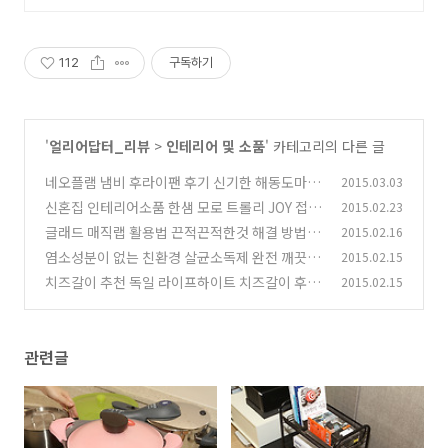
112
구독하기
'
얼리어답터_리뷰
>
인테리어 및 소품
' 카테고리의 다른 글
네오플램 냄비 후라이팬 후기 신기한 해동도마
2015.03.03
신혼집 인테리어소품 한샘 모로 트롤리 JOY 접시
2015.02.23
(0)
글래드 매직랩 활용법 끈적끈적한것 해결 방법
2015.02.16
(4)
염소성분이 없는 친환경 살균소독제 완전 깨끗해
2015.02.15
(8)
치즈갈이 추천 독일 라이프하이트 치즈갈이 후기
2015.02.15
(0)
(2)
관련글