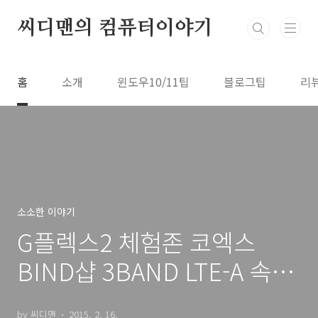
본문 바로가기
씨디맨의 컴퓨터이야기
홈
소개
윈도우10/11팁
블로그팁
리
소소한 이야기
G플렉스2 체험존 코엑스
BIND샵 3BAND LTE-A 속도
체험
by 씨디맨
2015. 2. 16.