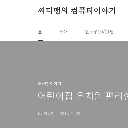
본문 바로가기
씨디맨의 컴퓨터이야기
홈
소개
윈도우10/11팁
소소한 이야기
어린이집 유치원 편리
by 씨디맨
2015. 2. 20.