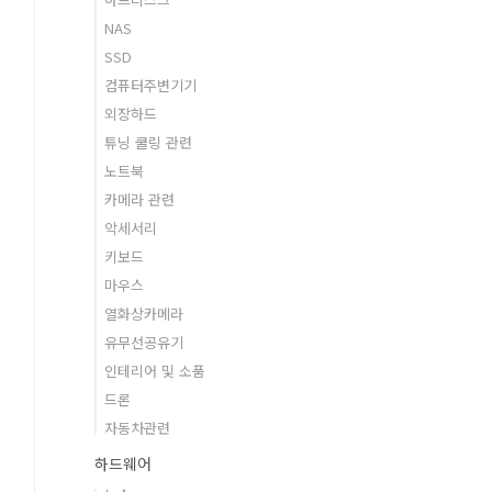
NAS
SSD
컴퓨터주변기기
외장하드
튜닝 쿨링 관련
노트북
카메라 관련
악세서리
키보드
마우스
열화상카메라
유무선공유기
인테리어 및 소품
드론
자동차관련
하드웨어