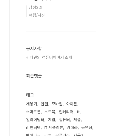
삼성SDI
여행/사진
공지사항
씨디맨의 컴퓨터이야기 소개
최근댓글
태그
개봉기
인텔
모바일
아이폰
스마트폰
노트북
인테리어
It
얼리어답터
게임
컴퓨터
제품
it 인터넷
IT 제품리뷰
카메라
동영상
벤치마크
리뷰
유플러스
사용기