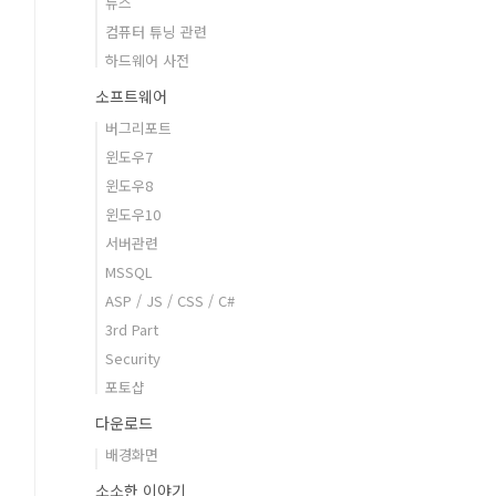
뉴스
컴퓨터 튜닝 관련
하드웨어 사전
소프트웨어
버그리포트
윈도우7
윈도우8
윈도우10
서버관련
MSSQL
ASP / JS / CSS / C#
3rd Part
Security
포토샵
다운로드
배경화면
소소한 이야기