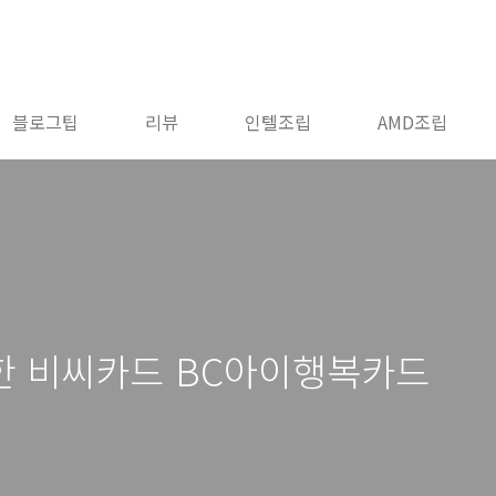
블로그팁
리뷰
인텔조립
AMD조립
한 비씨카드 BC아이행복카드