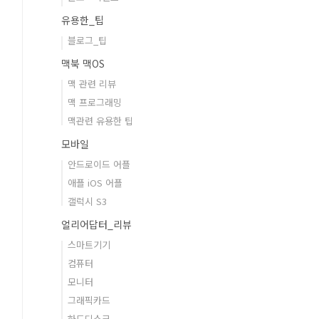
유용한_팁
블로그_팁
맥북 맥OS
맥 관련 리뷰
맥 프로그래밍
맥관련 유용한 팁
모바일
안드로이드 어플
애플 iOS 어플
갤럭시 S3
얼리어답터_리뷰
스마트기기
컴퓨터
모니터
그래픽카드
하드디스크