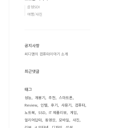
삼성SDI
여행/사진
공지사항
씨디맨의 컴퓨터이야기 소개
최근댓글
태그
성능
개봉기
추천
스마트폰
Review
인텔
후기
사용기
컴퓨터
노트북
SSD
IT 제품리뷰
게임
얼리어답터
동영상
모바일
사진
리뷰
it 인터넷
디자인
삼성