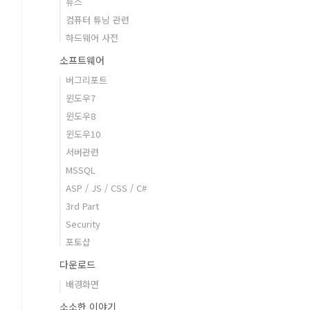
뉴스
컴퓨터 튜닝 관련
하드웨어 사전
소프트웨어
버그리포트
윈도우7
윈도우8
윈도우10
서버관련
MSSQL
ASP / JS / CSS / C#
3rd Part
Security
포토샵
다운로드
배경화면
소소한 이야기