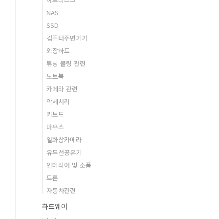
NAS
SSD
컴퓨터주변기기
외장하드
튜닝 쿨링 관련
노트북
카메라 관련
악세서리
키보드
마우스
열화상카메라
유무선공유기
인테리어 및 소품
드론
자동차관련
하드웨어