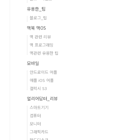
유용한_팁
블로그_팁
맥북 맥OS
맥 관련 리뷰
맥 프로그래밍
맥관련 유용한 팁
모바일
안드로이드 어플
애플 iOS 어플
갤럭시 S3
얼리어답터_리뷰
스마트기기
컴퓨터
모니터
그래픽카드
하드디스크