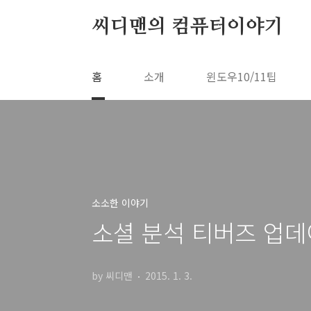
본문 바로가기
씨디맨의 컴퓨터이야기
홈
소개
윈도우10/11팁
소소한 이야기
소셜 분석 티버즈 업데
by 씨디맨
2015. 1. 3.