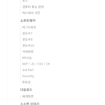
뉴스
컴퓨터 튜닝 관련
하드웨어 사전
소프트웨어
버그리포트
윈도우7
윈도우8
윈도우10
서버관련
MSSQL
ASP / JS / CSS / C#
3rd Part
Security
포토샵
다운로드
배경화면
소소한 이야기