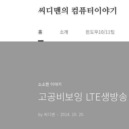
본문 바로가기
씨디맨의 컴퓨터이야기
홈
소개
윈도우10/11팁
소소한 이야기
고공비보잉 LTE생방송 
by 씨디맨
2014. 10. 20.