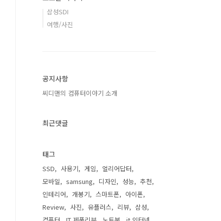
삼성SDI
여행/사진
공지사항
씨디맨의 컴퓨터이야기 소개
최근댓글
태그
SSD
사용기
게임
얼리어답터
모바일
samsung
디자인
성능
추천
인테리어
개봉기
스마트폰
아이폰
Review
사진
유플러스
리뷰
삼성
컴퓨터
IT 제품리뷰
노트북
it 인터넷