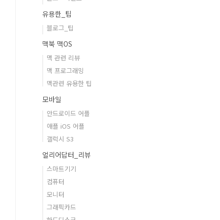
유용한_팁
블로그_팁
맥북 맥OS
맥 관련 리뷰
맥 프로그래밍
맥관련 유용한 팁
모바일
안드로이드 어플
애플 iOS 어플
갤럭시 S3
얼리어답터_리뷰
스마트기기
컴퓨터
모니터
그래픽카드
하드디스크