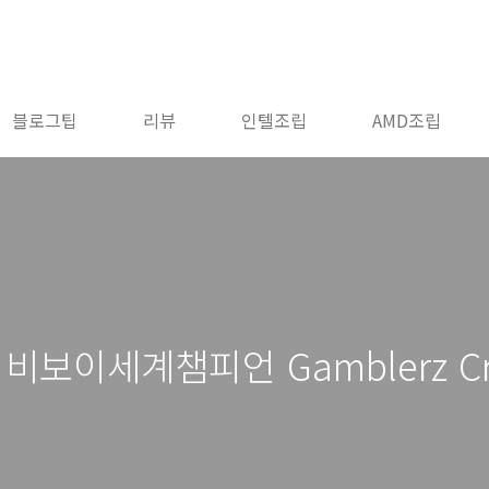
블로그팁
리뷰
인텔조립
AMD조립
비보이세계챔피언 Gamblerz C