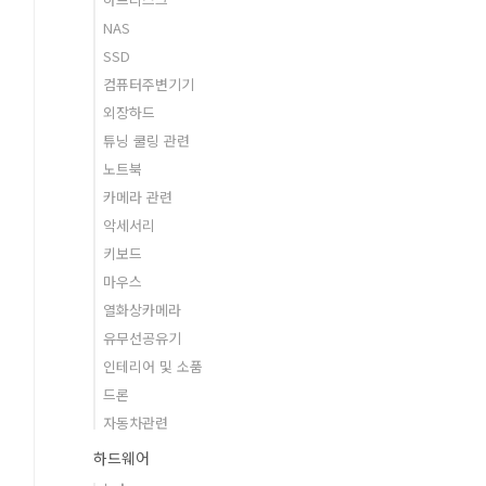
NAS
SSD
컴퓨터주변기기
외장하드
튜닝 쿨링 관련
노트북
카메라 관련
악세서리
키보드
마우스
열화상카메라
유무선공유기
인테리어 및 소품
드론
자동차관련
하드웨어