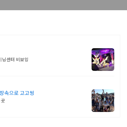
레이닝센터 비보잉
현장속으로 고고씽
 곳