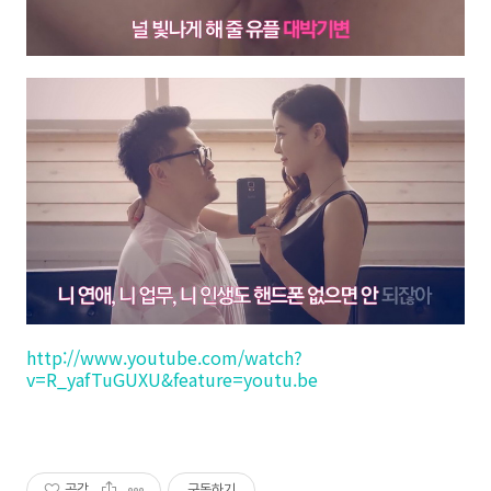
http://www.youtube.com/watch?
v=R_yafTuGUXU&feature=youtu.be
공감
구독하기