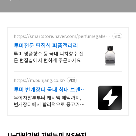
https://smartstore.naver.com/perfumegallery
광고
kr
투미전문 편집샵 퍼퓸갤러리
투미 명품향수 등 국내 니치향수 전
문 편집샵에서 편하게 주문하세요
https://m.bunjang.co.kr/
광고
투미 번개장터 국내 최대 브랜드
중고거래
무이자할부부터 캐시백 혜택까지,
번개장터에서 합리적으로 중고거래
하세요 전국 각지에서 올라오는 전
국구 최다 상품 매일 10만 개 이상의
신규 상품 업로드
U+대박기변 기변투미 NS윤지