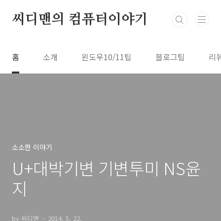
본문 바로가기
씨디맨의 컴퓨터이야기
홈
소개
윈도우10/11팁
블로그팁
리
소소한 이야기
U+대박기변 기변투미 NS윤
지
by 씨디맨
2014. 5. 22.