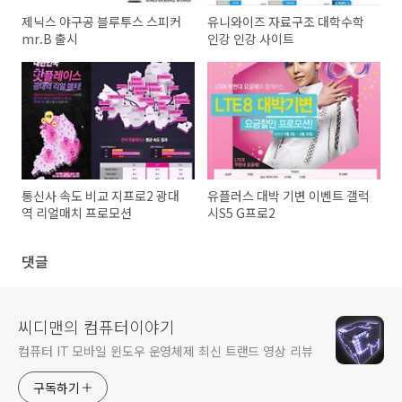
제닉스 야구공 블루투스 스피커
유니와이즈 자료구조 대학수학
mr.B 출시
인강 인강 사이트
통신사 속도 비교 지프로2 광대
유플러스 대박 기변 이벤트 갤럭
역 리얼매치 프로모션
시S5 G프로2
댓글
씨디맨의 컴퓨터이야기
컴퓨터 IT 모바일 윈도우 운영체제 최신 트랜드 영상 리뷰
구독하기