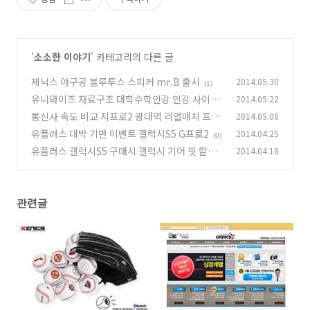
'
소소한 이야기
' 카테고리의 다른 글
제닉스 야구공 블루투스 스피커 mr.B 출시
2014.05.30
(1)
유니와이즈 자료구조 대학수학인강 인강 사이트
2014.05.22
통신사 속도 비교 지프로2 광대역 리얼매치 프로
2014.05.08
(1)
모션
유플러스 대박 기변 이벤트 갤럭시S5 G프로2
2014.04.25
(2)
(0)
유플러스 갤럭시S5 구매시 갤럭시 기어 핏 할인
2014.04.18
이벤트
(4)
관련글