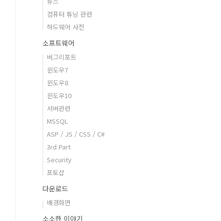
뉴스
컴퓨터 튜닝 관련
하드웨어 사전
소프트웨어
버그리포트
윈도우7
윈도우8
윈도우10
서버관련
MSSQL
ASP / JS / CSS / C#
3rd Part
Security
포토샵
다운로드
배경화면
소소한 이야기