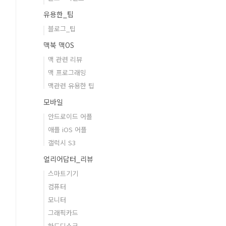
유용한_팁
블로그_팁
맥북 맥OS
맥 관련 리뷰
맥 프로그래밍
맥관련 유용한 팁
모바일
안드로이드 어플
애플 iOS 어플
갤럭시 S3
얼리어답터_리뷰
스마트기기
컴퓨터
모니터
그래픽카드
하드디스크