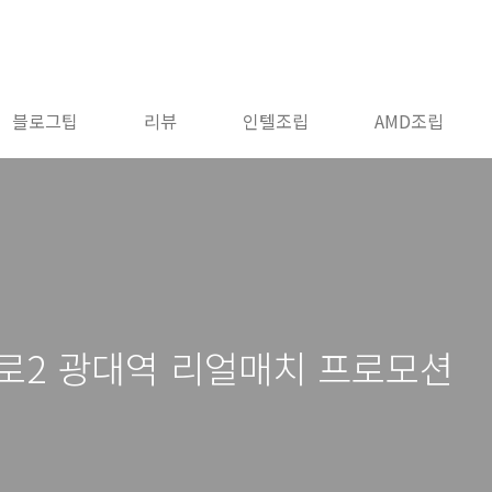
블로그팁
리뷰
인텔조립
AMD조립
로2 광대역 리얼매치 프로모션