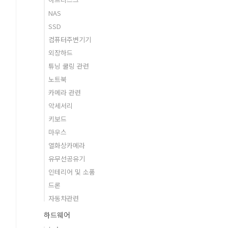
NAS
SSD
컴퓨터주변기기
외장하드
튜닝 쿨링 관련
노트북
카메라 관련
악세서리
키보드
마우스
열화상카메라
유무선공유기
인테리어 및 소품
드론
자동차관련
하드웨어