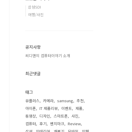
삼성SDI
여행/사진
공지사항
씨디맨의 컴퓨터이야기 소개
최근댓글
태그
유플러스
카메라
samsung
추천
아이폰
IT 제품리뷰
이벤트
제품
동영상
디자인
스마트폰
사진
컴퓨터
후기
벤치마크
Review
삼성
인테리어
개봉기
모바일
인텔