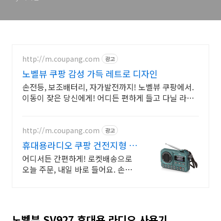
http://m.coupang.com
광고
노벨뷰 쿠팡 감성 가득 레트로 디자인
손전등, 보조배터리, 자가발전까지! 노벨뷰 쿠팡에서.
이동이 잦은 당신에게! 어디든 편하게 들고 다닐 라디
오를 찾아보세요.
http://m.coupang.com
광고
휴대용라디오 쿠팡 건전지형 후
레쉬
어디서든 간편하게! 로켓배송으로
오늘 주문, 내일 바로 들어요. 손에
쏙 잡히는 그립감! 부모님 효도 라디
오 선물로 제격이에요.
노벨뷰 SV927 휴대용 라디오 사용기