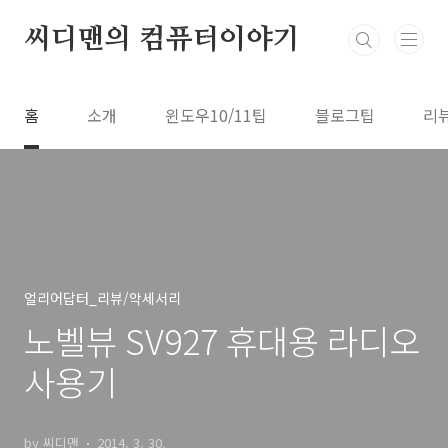
본문 바로가기
씨디맨의 컴퓨터이야기
홈
소개
윈도우10/11팁
블로그팁
리
얼리어답터_리뷰/악세서리
노벨뷰 SV927 휴대용 라디오
사용기
by 씨디맨
2014. 3. 30.