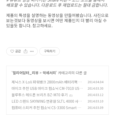
배포할 수 있습니다. 다운로드 후 재업로드는 절대 금합니다.
제품의 특성을 설명하는 동영상을 만들어봤습니다. 사진으로
보는것보다 동영상을 보시면 어떤 제품인지 더 빨리 아실 수
있을듯 합니다. 참고하세요.
공감
구독하기
'
얼리어답터_리뷰
>
악세서리
' 카테고리의 다른 글
제닉스 X-Loli 파워뱅크 2800mAh 배터리팩 후
2014.04.04
기
마이크 추천 USB 마이크 컴소닉 CM-7010 USB
2014.03.30
(0)
블루투스 헤드폰 브리츠 BZ-M70 후기
2014.03.12
(15)
(1)
LED 스텐드 SKYWING 면광원 SLTL 4000 사용
2014.03.10
기
컴퓨터 스피커 추천 컴소닉 CS-3300 Smart 사
2014.03.09
(6)
용기
(2)