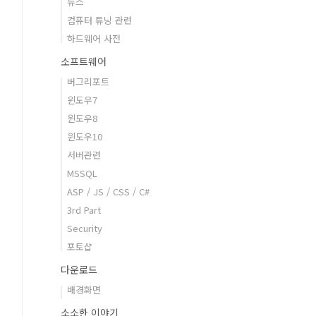
뉴스
컴퓨터 튜닝 관련
하드웨어 사전
소프트웨어
버그리포트
윈도우7
윈도우8
윈도우10
서버관련
MSSQL
ASP / JS / CSS / C#
3rd Part
Security
포토샵
다운로드
배경화면
소소한 이야기