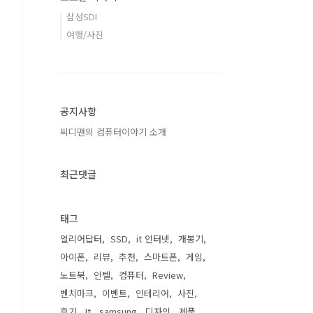
삼성SDI
여행/사진
공지사항
씨디맨의 컴퓨터이야기 소개
최근댓글
태그
얼리어답터
SSD
it 인터넷
개봉기
아이폰
리뷰
추천
스마트폰
게임
노트북
인텔
컴퓨터
Review
벤치마크
이벤트
인테리어
사진
후기
It
samsung
디자인
제품