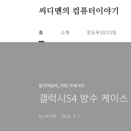
본문 바로가기
씨디맨의 컴퓨터이야기
홈
소개
윈도우10/11팁
얼리어답터_리뷰/악세서리
갤럭시S4 방수 케이스 사용
by 씨디맨
2014. 3. 5.