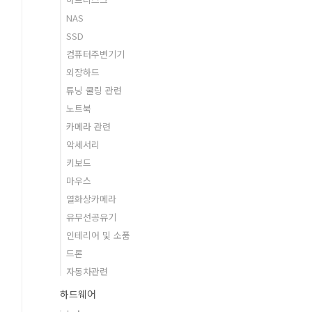
NAS
SSD
컴퓨터주변기기
외장하드
튜닝 쿨링 관련
노트북
카메라 관련
악세서리
키보드
마우스
열화상카메라
유무선공유기
인테리어 및 소품
드론
자동차관련
하드웨어