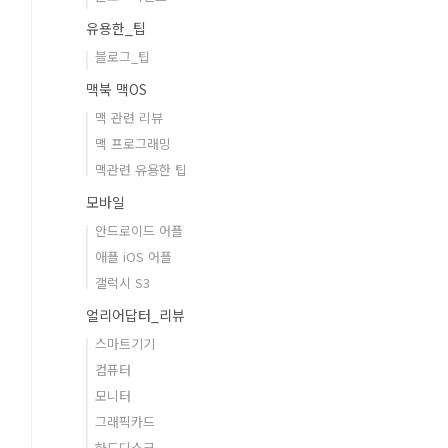
유용한_팁
블로그_팁
맥북 맥OS
맥 관련 리뷰
맥 프로그래밍
맥관련 유용한 팁
모바일
안드로이드 어플
애플 iOS 어플
갤럭시 S3
얼리어답터_리뷰
스마트기기
컴퓨터
모니터
그래픽카드
하드디스크