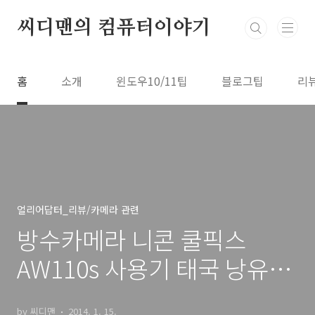
본문 바로가기
씨디맨의 컴퓨터이야기
홈
소개
윈도우10/11팁
블로그팁
리
얼리어답터_리뷰/카메라 관련
방수카메라 니콘 쿨픽스
AW110s 사용기 태국 낭유안
여행기
by 씨디맨
2014. 1. 15.