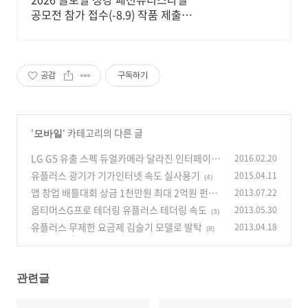
공모전 참가 접수(-8.9) 작품 제출기
간 2026.07.01 ~ 08.09
공감
구독하기
'
' 카테고리의 다른 글
모바일
LG G5 유출 스펙 듀얼카메라 달라진 인터페이스
2016.02.20
평가
유플러스 광기가 기가인터넷 속도 실사용기
2015.04.11
(0)
(4)
앱 창업 배틀대회 상금 1천만원 최대 2억원 펀드
2013.07.22
투자
옵티머스G프로 테더링 유플러스 테더링 속도
2013.05.30
(2)
(3)
유플러스 무제한 요금제 김슬기 모델로 발탁
2013.04.18
(8)
관련글