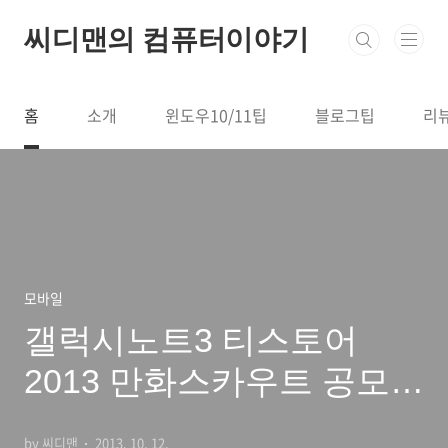
본문 바로가기
씨디맨의 컴퓨터이야기
홈
소개
윈도우10/11팁
블로그팁
리
모바일
갤럭시노트3 티스토어
2013 만화스카우트 공모전
수상작 웹툰
by 씨디맨
2013. 10. 12.