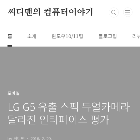
본문 바로가기
씨디맨의 컴퓨터이야기
홈
소개
윈도우10/11팁
블로그팁
리
모바일
LG G5 유출 스펙 듀얼카메라
달라진 인터페이스 평가
by 씨디맨
2016. 2. 20.