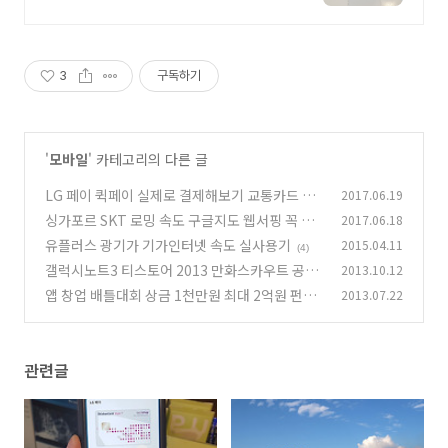
전문
3
구독하기
'
모바일
' 카테고리의 다른 글
LG 페이 퀵페이 실제로 결제해보기 교통카드 결
2017.06.19
제도 쉽게
싱가포르 SKT 로밍 속도 구글지도 웹서핑 꼭 필
2017.06.18
(1)
요한 이유
유플러스 광기가 기가인터넷 속도 실사용기
2015.04.11
(2)
(4)
갤럭시노트3 티스토어 2013 만화스카우트 공모
2013.10.12
전 수상작 웹툰
앱 창업 배틀대회 상금 1천만원 최대 2억원 펀드
2013.07.22
(3)
투자
(2)
관련글