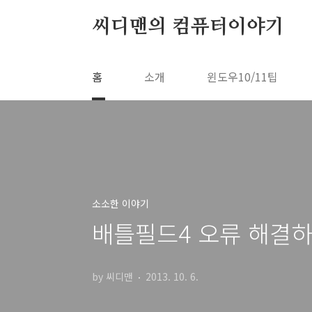
본문 바로가기
씨디맨의 컴퓨터이야기
홈
소개
윈도우10/11팁
소소한 이야기
배틀필드4 오류 해결
by 씨디맨
2013. 10. 6.