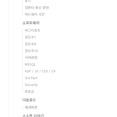
뉴스
컴퓨터 튜닝 관련
하드웨어 사전
소프트웨어
버그리포트
윈도우7
윈도우8
윈도우10
서버관련
MSSQL
ASP / JS / CSS / C#
3rd Part
Security
포토샵
다운로드
배경화면
소소한 이야기