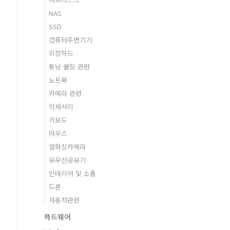
NAS
SSD
컴퓨터주변기기
외장하드
튜닝 쿨링 관련
노트북
카메라 관련
악세서리
키보드
마우스
열화상카메라
유무선공유기
인테리어 및 소품
드론
자동차관련
하드웨어