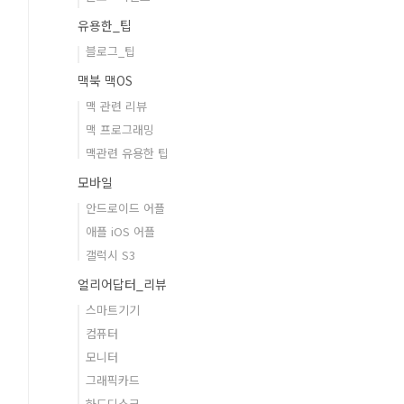
유용한_팁
블로그_팁
맥북 맥OS
맥 관련 리뷰
맥 프로그래밍
맥관련 유용한 팁
모바일
안드로이드 어플
애플 iOS 어플
갤럭시 S3
얼리어답터_리뷰
스마트기기
컴퓨터
모니터
그래픽카드
하드디스크