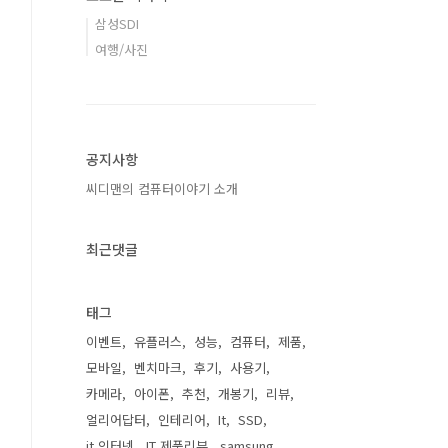
삼성SDI
여행/사진
공지사항
씨디맨의 컴퓨터이야기 소개
최근댓글
태그
이벤트
유플러스
성능
컴퓨터
제품
모바일
벤치마크
후기
사용기
카메라
아이폰
추천
개봉기
리뷰
얼리어답터
인테리어
It
SSD
it 인터넷
IT 제품리뷰
samsung