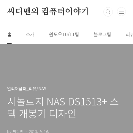
본문 바로가기
씨디맨의 컴퓨터이야기
홈
소개
윈도우10/11팁
블로그팁
리
얼리어답터_리뷰/NAS
시놀로지 NAS DS1513+ 스
펙 개봉기 디자인
by 씨디맨
2013. 9. 16.