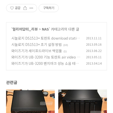
공감
구독하기
'
얼리어답터_리뷰
>
NAS
' 카테고리의 다른 글
시놀로지 DS1513+ 토렌트 download station
2013.11.11
시놀로지 DS1513+ 초기 설정 방법
2013.09.16
(5)
(10)
와이즈기가 세이프드라이브 백업툴
2013.06.22
(1)
와이즈기가 UB-3200 기능 토렌트 air video 메
2013.05.11
일서버 DB서버
와이즈기가 UB-3200 벤치마크 성능 소음 테스
2013.04.14
(0)
트
(6)
관련글