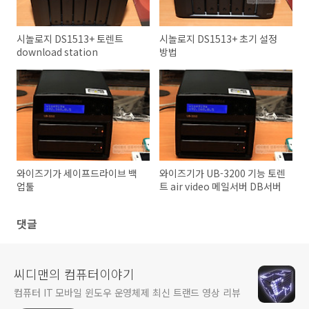
시놀로지 DS1513+ 토렌트
시놀로지 DS1513+ 초기 설정
download station
방법
와이즈기가 세이프드라이브 백
와이즈기가 UB-3200 기능 토렌
업툴
트 air video 메일서버 DB서버
댓글
씨디맨의 컴퓨터이야기
컴퓨터 IT 모바일 윈도우 운영체제 최신 트랜드 영상 리뷰