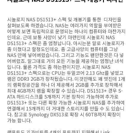
시놀로지 NAS DS1513+ 스펙 및 개봉기를 통한 디자인을
살펴보도록 하겠습니다. NAS는 여러가지 역할을 부여받은
어떻게 보면 독립적으로 운영되는 하나의 컴퓨터와 마찬가지
인데요. 근데 보통 사양이 낮기 마련인데 시놀로지 NAS
DS1513+ 스펙은 좀 엄청납니다. 아시는분 말로 시놀로지가
좀 미쳤다고 할정도인데요. 좀 고급사양의 컴퓨터를 그냥
NAS 안에 넣어버렸습니다. 그리고 기능도 왠만한것은 다 넣
어버렸죠. 말그대로 거의 모든 기능을 제공하는 엄청난 녀석
입니다. 물론 가격도 좀 하는편이지만. 시놀로지 NAS
DS1513+ 스펙으로는 CPU는 듀얼코어 2.13 Ghz를 넣었고
램은 DDR3 2GB가 장착됬습니다. 이것만해도 꽤 멋진데 1개
의 램확장공간을 하나 더 제공해서 2GB를 추가로 장착해서
최대 4GB까지 램을 확장할 수 있습니다. DS1513+ 경우 S-
ATA 하드디스크를 5개까지 기본 장착이 가능하며 추가로
DS1513+ 또는 다른 확장 가능한 시놀로지 NAS를 추가하여
연결해서 15개까지 더 거대한 스토리지를 만들 수 도 있습니
다. 참고로 Synology DX513로 확장 시 60TB까지 확장이
가능 합니다.
랜포트도 기가비트를 4개의 포트까지 지원해서 Link