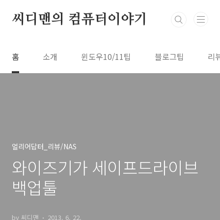
본문 바로가기
씨디맨의 컴퓨터이야기
홈
소개
윈도우10/11팁
블로그팁
리
얼리어답터_리뷰/NAS
와이즈기가 세이프드라이브
백업툴
by 씨디맨
2013. 6. 22.