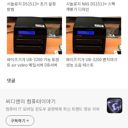
시놀로지 DS1513+ 초기 설정
시놀로지 NAS DS1513+ 스펙
방법
개봉기 디자인
와이즈기가 UB-3200 기능 토렌
와이즈기가 UB-3200 벤치마크
트 air video 메일서버 DB서버
성능 소음 테스트
댓글
씨디맨의 컴퓨터이야기
컴퓨터 IT 모바일 윈도우 운영체제 최신 트랜드 영상 리뷰
구독하기