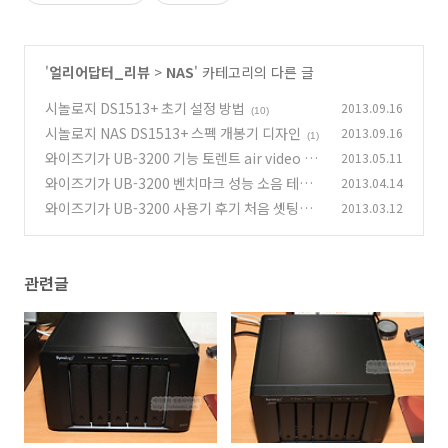
'
얼리어답터_리뷰
>
NAS
' 카테고리의 다른 글
시놀로지 DS1513+ 초기 설정 방법
2013.09.16
(10)
시놀로지 NAS DS1513+ 스펙 개봉기 디자인
2013.09.16
(1)
와이즈기가 UB-3200 기능 토렌트 air video 메
2013.05.11
일서버 DB서버
와이즈기가 UB-3200 벤치마크 성능 소음 테스
2013.04.14
(0)
트
와이즈기가 UB-3200 사용기 후기 처음 셋팅편
2013.03.12
(6)
(5)
관련글