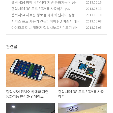
갤럭시S4 펌웨어 카메라 지연 통화기능 안정화
2013.05.16
업데이트
갤럭시S4 3G 모드 3G개통 사용하기
2013.05.13
(9)
(84)
갤럭시S4 새로운 정보들 카메라 딜레이 성능과
2013.05.10
발열
서피스 프로 사용기 킨들파이어 HD 미출시 태블
2013.05.08
(4)
릿 먼저보는 룩샵
아이패드 미니 개봉기 갤럭시노트8.0 크기 비교
2013.05.05
(2)
(6)
관련글
갤럭시S4 펌웨어 카메라 지연
갤럭시S4 3G 모드 3G개통 사용
통화기능 안정화 업데이트
하기