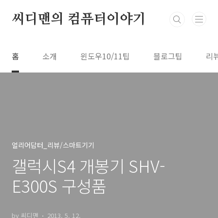
본문 바로가기
씨디맨의 컴퓨터이야기
홈
소개
윈도우10/11팁
블로그팁
리
얼리어답터_리뷰/스마트기기
갤럭시S4 개봉기 SHV-
E300S 구성품
by 씨디맨
2013. 5. 12.