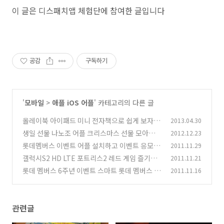
이 글은 디스패치앱 체험단에 참여한 글입니다
공감
구독하기
'
모바일
>
애플 iOS 어플
' 카테고리의 다른 글
올레이북 아이패드 미니 전자책으로 쉽게 보자
2013.04.30
생일 선물 나노조 어플 크리스마스 선물 모아서
2012.12.23
(2)
주기
롯데멤버스 이벤트 어플 설치하고 이벤트 응모 해
2011.11.29
(7)
봅시다
갤럭시S2 HD LTE 포트리스2 레드 게임 즐기기
2011.11.21
(4)
롯데 멤버스 6주년 이벤트 스마트 롯데 멤버스 어
2011.11.16
(12)
플 응모
(5)
관련글