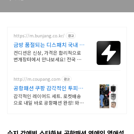
https://m.bunjang.co.kr/
광고
금방 품절되는 디스패치 국내 최
대 브랜드 중고거래
컨디션은 신상, 가격은 합리적으로
번개장터에서 만나보세요! 전국 각
지에서 올라오는 전국구 최다 상품
매일 10만 개 이상의 신규 상품 업로
드
http://m.coupang.com
광고
공항패션 쿠팡 감각적인 투피스
룩
감각적인 레이어드 세트. 로켓배송
으로 내일 바로 공항패션 완성! 와이
드핏 스웨트 팬츠로 편안함과 스타
일을 동시에! 국내생산 뛰어난 착용
감.
수지 강예빈 스타화보 공항패션 연예인 열애설