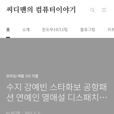
본문 바로가기
씨디맨의 컴퓨터이야기
홈
소개
윈도우10/11팁
블로그팁
리
모바일/애플 iOS 어플
수지 강예빈 스타화보 공항패
션 연예인 열애설 디스패치
앱
by 씨디맨
2013. 5. 2.