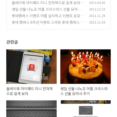
스패치 앱
올레이북 아이패드 미니 전자책으로 쉽게 보자
2013.04.30
(4)
생일 선물 나노조 어플 크리스마스 선물 모아서
2012.12.23
(2)
주기
롯데멤버스 이벤트 어플 설치하고 이벤트 응모 해
2011.11.29
(7)
봅시다
롯데 멤버스 6주년 이벤트 스마트 롯데 멤버스 어
2011.11.16
(4)
플 응모
(5)
관련글
올레이북 아이패드 미니 전자책
생일 선물 나노조 어플 크리스마
으로 쉽게 보자
스 선물 모아서 주기