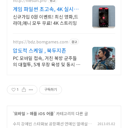
http://filesun.pro
광고
게임 파일썬 초고속, 4K 실시간
보기!
신규가입 0원 이벤트! 최신 영화,드
라마,애니 모두 무료! 4K 스트리밍
https://bdz.bomgames.com
광고
압도적 스케일 , 북두지존
PC 모바일 접속, 거친 북방 군주들
의 대혈투, 5개 무장 육성 및 동시 전
투
1
구독하기
'
모바일
>
애플 iOS 어플
' 카테고리의 다른 글
수지 강예빈 스타화보 공항패션 연예인 열애설 디
2013.05.02