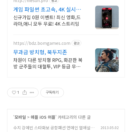
http://filesun.pro
광고
게임 파일썬 초고속, 4K 실시간
보기!
신규가입 0원 이벤트! 최신 영화,드
라마,애니 모두 무료! 4K 스트리밍
https://bdz.bomgames.com
광고
무과금 방치형, 북두지존
차원이 다른 방치형 RPG, 화끈한 북
방 군주들의 대혈투, VIP 등급 무상
증정
1
구독하기
'
모바일
>
애플 iOS 어플
' 카테고리의 다른 글
수지 강예빈 스타화보 공항패션 연예인 열애설 디
2013.05.02