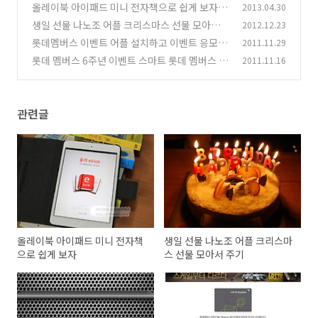
스패치 앱
올레이북 아이패드 미니 전자책으로 쉽게 보자
2013.04.30
(4)
생일 선물 나노조 어플 크리스마스 선물 모아서
2012.12.23
(2)
주기
롯데멤버스 이벤트 어플 설치하고 이벤트 응모 해
2011.11.29
(7)
봅시다
롯데 멤버스 6주년 이벤트 스마트 롯데 멤버스 어
2011.11.16
(4)
플 응모
(5)
관련글
올레이북 아이패드 미니 전자책
생일 선물 나노조 어플 크리스마
으로 쉽게 보자
스 선물 모아서 주기