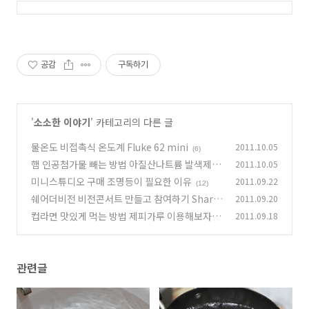
공감
구독하기
'
소소한 이야기
' 카테고리의 다른 글
물온도 비접촉식 온도계 Fluke 62 mini
2011.10.05
(6)
햄 인공첨가물 빼는 방법 아질산나트륨 발색제 제
2011.10.05
거
미니스튜디오 구매 조명등이 필요한 이유
2011.09.22
(8)
(12)
쉐어더비전 비전콘서트 만들고 참여하기 Share
2011.09.20
the Vision
컵라면 맛있게 먹는 방법 제피가루 이용해보자
2011.09.18
(2)
(1
6)
관련글