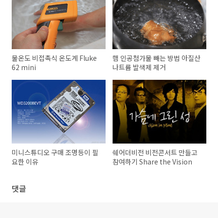
물온도 비접촉식 온도계 Fluke
햄 인공첨가물 빼는 방법 아질산
62 mini
나트륨 발색제 제거
미니스튜디오 구매 조명등이 필
쉐어더비전 비전콘서트 만들고
요한 이유
참여하기 Share the Vision
댓글