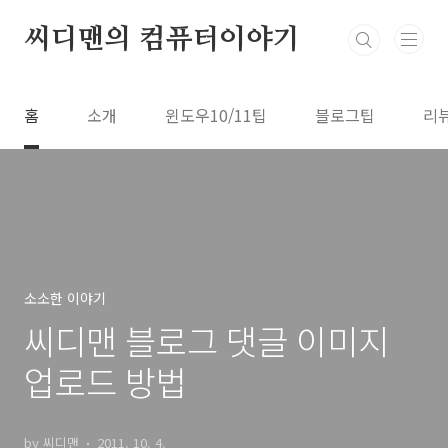
본문 바로가기
씨디맨의 컴퓨터이야기
홈
소개
윈도우10/11팁
블로그팁
리
소소한 이야기
씨디맨 블로그 댓글 이미지
업로드 방법
by 씨디맨
2011. 10. 4.