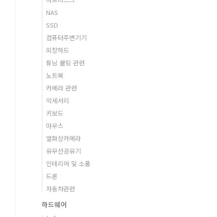
NAS
SSD
컴퓨터주변기기
외장하드
튜닝 쿨링 관련
노트북
카메라 관련
악세서리
키보드
마우스
열화상카메라
유무선공유기
인테리어 및 소품
드론
자동차관련
하드웨어