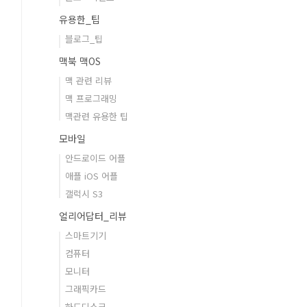
유용한_팁
블로그_팁
맥북 맥OS
맥 관련 리뷰
맥 프로그래밍
맥관련 유용한 팁
모바일
안드로이드 어플
애플 iOS 어플
갤럭시 S3
얼리어답터_리뷰
스마트기기
컴퓨터
모니터
그래픽카드
하드디스크