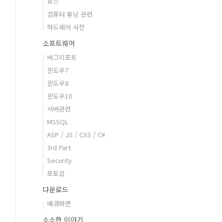
뉴스
컴퓨터 튜닝 관련
하드웨어 사전
소프트웨어
버그리포트
윈도우7
윈도우8
윈도우10
서버관련
MSSQL
ASP / JS / CSS / C#
3rd Part
Security
포토샵
다운로드
배경화면
소소한 이야기