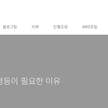
블로그팁
리뷰
인텔조립
AMD조립
명등이 필요한 이유