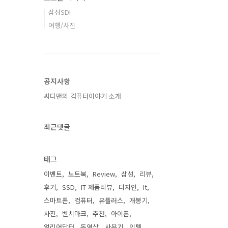
삼성SDI
여행/사진
공지사항
씨디맨의 컴퓨터이야기 소개
최근댓글
태그
이벤트
노트북
Review
삼성
리뷰
후기
SSD
IT 제품리뷰
디자인
It
스마트폰
컴퓨터
유플러스
개봉기
사진
벤치마크
추천
아이폰
얼리어답터
동영상
사용기
인텔