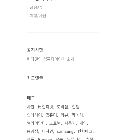
삼성SDI
여행/사진
공지사항
씨디맨의 컴퓨터이야기 소개
최근댓글
태그
사진
it 인터넷
모바일
인텔
인테리어
컴퓨터
리뷰
카메라
얼리어답터
노트북
사용기
게임
동영상
디자인
samsung
벤치마크
제품
Review
성능
유플러스
추천