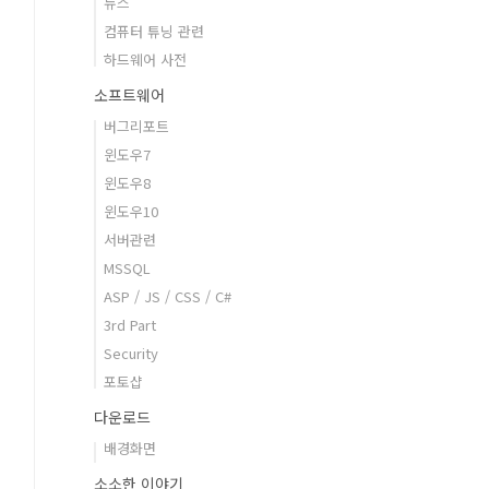
뉴스
컴퓨터 튜닝 관련
하드웨어 사전
소프트웨어
버그리포트
윈도우7
윈도우8
윈도우10
서버관련
MSSQL
ASP / JS / CSS / C#
3rd Part
Security
포토샵
다운로드
배경화면
소소한 이야기