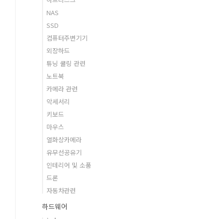
NAS
SSD
컴퓨터주변기기
외장하드
튜닝 쿨링 관련
노트북
카메라 관련
악세서리
키보드
마우스
열화상카메라
유무선공유기
인테리어 및 소품
드론
자동차관련
하드웨어