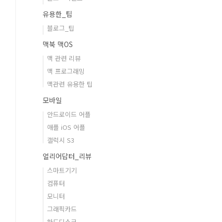
유용한_팁
블로그_팁
맥북 맥OS
맥 관련 리뷰
맥 프로그래밍
맥관련 유용한 팁
모바일
안드로이드 어플
애플 iOS 어플
갤럭시 S3
얼리어답터_리뷰
스마트기기
컴퓨터
모니터
그래픽카드
하드디스크