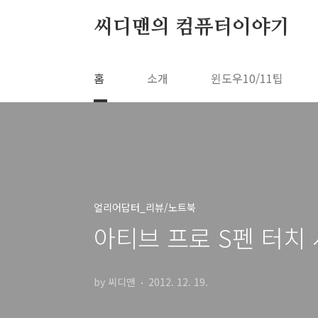
본문 바로가기
씨디맨의 컴퓨터이야기
홈
소개
윈도우10/11팁
얼리어답터_리뷰/노트북
아티브 프로 S펜 터치
by 씨디맨
2012. 12. 19.