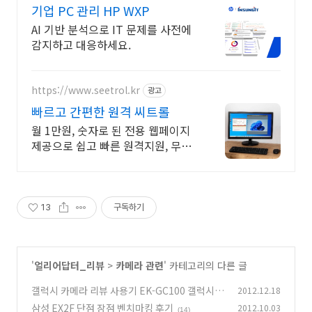
기업 PC 관리 HP WXP
AI 기반 분석으로 IT 문제를 사전에
감지하고 대응하세요.
https://www.seetrol.kr
광고
빠르고 간편한 원격 씨트롤
월 1만원, 숫자로 된 전용 웹페이지
제공으로 쉽고 빠른 원격지원, 무인
대기 포함
13
구독하기
'
얼리어답터_리뷰
>
카메라 관련
' 카테고리의 다른 글
갤럭시 카메라 리뷰 사용기 EK-GC100 갤럭시
2012.12.18
카메라 후기
삼성 EX2F 단점 장점 벤치마킹 후기
2012.10.03
(9)
(14)