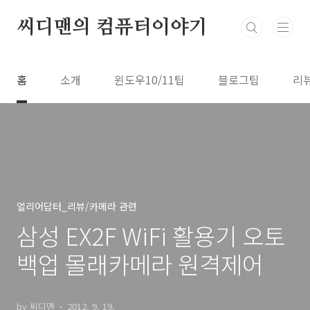
본문 바로가기
씨디맨의 컴퓨터이야기
홈
소개
윈도우10/11팁
블로그팁
리
얼리어답터_리뷰/카메라 관련
삼성 EX2F WiFi 활용기 오토
백업 몰래카메라 원격제어
by 씨디맨
2012. 9. 19.