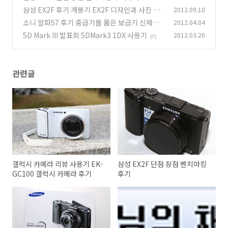
삼성 EX2F 후기 개봉기 EX2F 디자인과 사진 샘
2012.09.10
플
소니 알파57 후기 중급기를 품은 보급기 신제품
2012.04.04
(12)
발표회 후기
5D Mark III 발표회 5DMark3 1DX 사용기
2012.03.20
(5)
(7)
관련글
갤럭시 카메라 리뷰 사용기 EK-
삼성 EX2F 단점 장점 벤치마킹
GC100 갤럭시 카메라 후기
후기