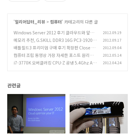
'
얼리어답터_리뷰
>
컴퓨터
' 카테고리의 다른 글
Windows Server 2012 후기 클라우드와 앞으
2012.09.19
로 미래
메모리 추천, G.SKILL DDR3 16G PC3-19200
2012.09.17
(4)
CL10 RIPJAWS ZH (4Gx4) 티뮤정품
배틀필드3 프리미엄 구매 후기 확장판 Close Qu
2012.09.04
(16)
arters
컴퓨터 조립 동영상 가장 자세한 포스트 원리를
2012.05.14
(13)
배우자
i7-3770K 오버클러킹 CPU-Z 공냉 5.4Ghz AS
2012.04.24
(180)
US SABERTOOTH Z77
(5)
관련글