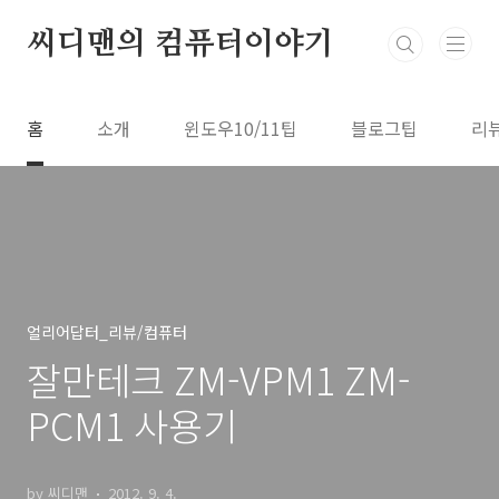
본문 바로가기
씨디맨의 컴퓨터이야기
홈
소개
윈도우10/11팁
블로그팁
리
얼리어답터_리뷰/컴퓨터
잘만테크 ZM-VPM1 ZM-
PCM1 사용기
by 씨디맨
2012. 9. 4.